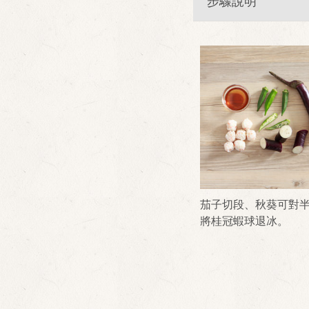
步驟說明
茄子切段、秋葵可對
將桂冠蝦球退冰。