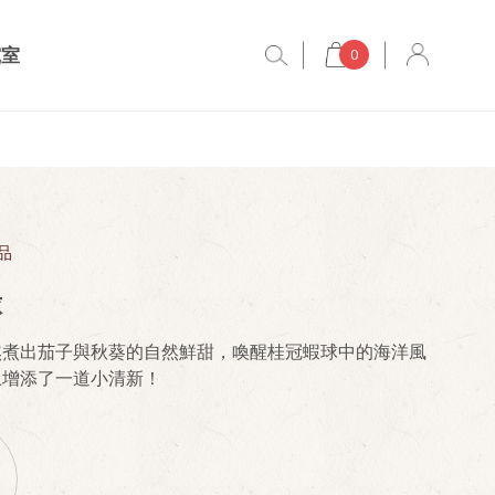
究室
0
品
球
熬煮出茄子與秋葵的自然鮮甜，喚醒桂冠蝦球中的海洋風
上增添了一道小清新！