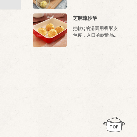
芝麻流沙酥
把軟Q的湯圓用香酥皮
包裹，入口的瞬間品嚐
濃郁的鮮香芝麻；簡單
步驟讓您輕鬆包出媲美
餐廳的芝麻流沙酥！
TOP