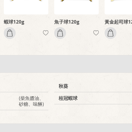
蝦球120g
魚子球120g
黃金起司球12
秋葵
(柴魚醬油、
桂冠蝦球
砂糖、味醂)