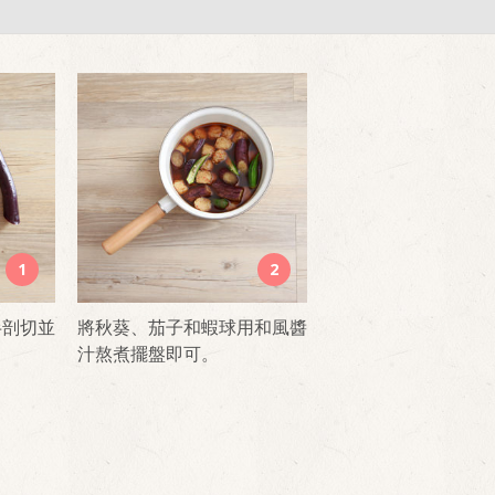
1
2
半剖切並
將秋葵、茄子和蝦球用和風醬
汁熬煮擺盤即可。