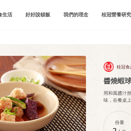
食生活
好好說頓飯
我們的理念
桂冠營養研
桂冠食
醬燒蝦
用和風醬汁
味，在餐桌
份量
2