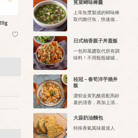
莧菜蟳味棒羹
上等魚漿製成的蟳味棒
取代吻仔魚，快速做出
0g
下飯的鮮美羹湯。
日式柚香親子丼蓋飯
一包和風醬取代所有調
味料！不用瓶瓶罐罐，
簡單一包搞定！
桂冠－春筍洋芋燒丼
飯
濃郁金黃乳酪搭配馬鈴
薯的清香，再加上清爽
脆筍，簡單做出日式丼
飯。
大蒜奶油麵包
特殊香氣風味最迷人