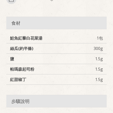
食材
鮭魚紅藜白花菜湯
1包
絲瓜(約半條)
300g
鹽
1.5g
帕瑪森起司粉
1.5g
紅甜椒丁
1.5g
步驟說明