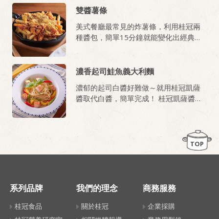
雙醬薯條
美式餐廳最常見的炸薯條，利用桂冠兩
種醬包，簡單15分鐘就能變化出經典炸
物！
濃香起司鮭魚義大利麵
濃郁的起司白醬好難做～就用桂冠凱薩
醬取代白醬，簡單完成！ 桂冠凱薩醬用
帕瑪桑起司粉、蒜香粉，再佐以些微鯷
魚提味，乳酪、奶香、香料味、蒜香、
鮮香，一氣呵成！
TOP
系列品牌
我們的理念
商務服務
桂冠食品
關於桂冠
企業採購