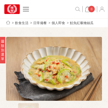
0
飲食生活
日常備餐
個人即食
鮭魚紅藜燴絲瓜
類
別
選
單