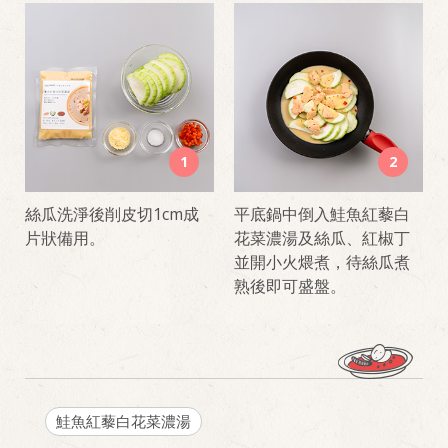
1
2
絲瓜洗淨後削皮切1cm成
平底鍋中倒入鮭魚紅藜白
片狀備用。
花菜濃湯及絲瓜、紅椒丁
並開小火煨煮，待絲瓜煮
熟後即可盛盤。
鮭魚紅藜白花菜濃湯