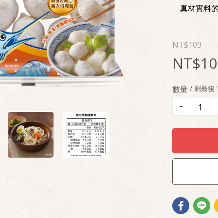
真材實料
109
10
數量
/ 剩最後
-