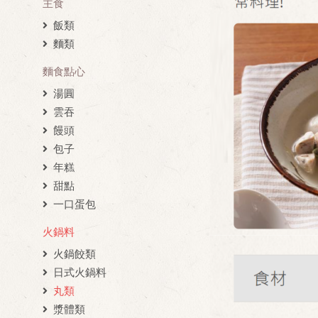
主食
飯類
麵類
麵食點心
湯圓
雲吞
饅頭
包子
年糕
甜點
一口蛋包
火鍋料
火鍋餃類
日式火鍋料
丸類
漿體類