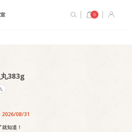
究室
0
丸383g
丸
026/08/31
了就知道！