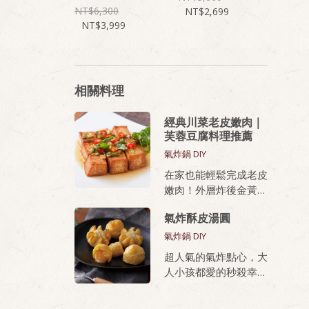
6,300
2,699
3,999
相關料理
經典川菜老皮嫩肉｜
芙蓉豆腐料理推薦
氣炸鍋 DIY
在家也能輕鬆完成老皮
嫩肉！外層炸後金黃酥
脆，內部滑嫩、蛋香濃
氣炸酥皮湯圓
厚，無論油炸或氣炸都
好上手，新手也能做出
氣炸鍋 DIY
餐廳級美味。
超人氣的氣炸點心，大
人小孩都愛的秒殺幸福
桂冠芙蓉豆腐，就是做
甜點
老皮嫩肉的秘密武器！