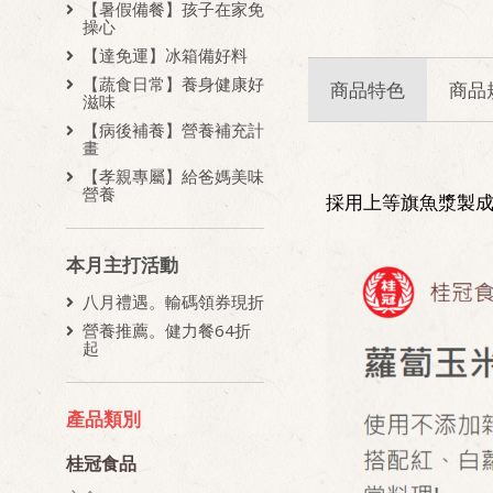
【暑假備餐】孩子在家免
操心
【達免運】冰箱備好料
【蔬食日常】養身健康好
商品特色
商品
滋味
【病後補養】營養補充計
畫
【孝親專屬】給爸媽美味
營養
採用上等旗魚漿製
本月主打活動
八月禮遇。輸碼領券現折
營養推薦。健力餐64折
起
產品類別
桂冠食品