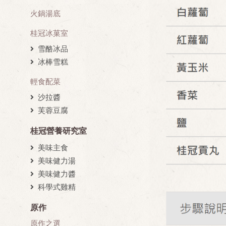
火鍋湯底
桂冠冰菓室
雪酪冰品
冰棒雪糕
輕食配菜
沙拉醬
芙蓉豆腐
桂冠營養研究室
美味主食
美味健力湯
美味健力醬
科學式雞精
原作
原作之選