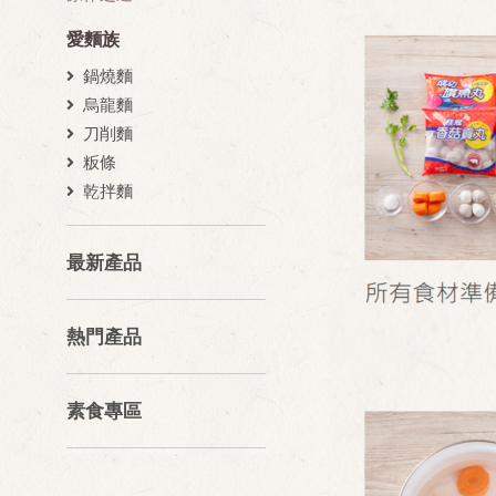
愛麵族
鍋燒麵
烏龍麵
刀削麵
粄條
乾拌麵
最新產品
熱門產品
素食專區