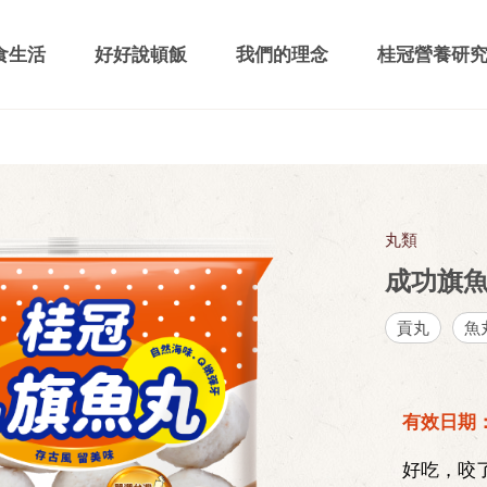
食生活
好好說頓飯
我們的理念
桂冠營養研
丸類
成功旗魚
貢丸
魚
有效日期：2
好吃，咬