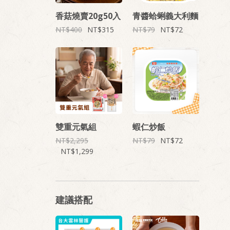
香菇燒賣20g50入
青醬蛤蜊義大利麵
400
315
79
72
雙重元氣組
蝦仁炒飯
2,295
79
72
1,299
建議搭配