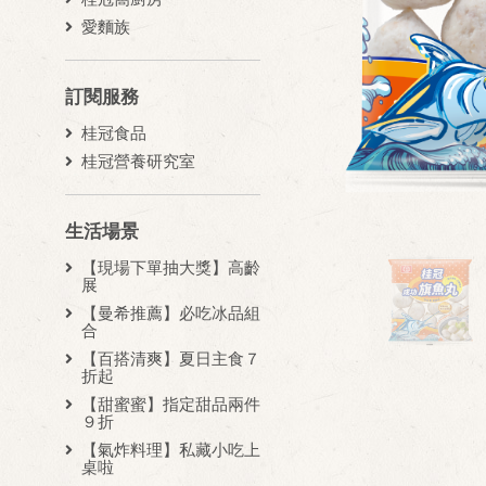
愛麵族
訂閱服務
桂冠食品
桂冠營養研究室
生活場景
【現場下單抽大獎】高齡
展
【曼希推薦】必吃冰品組
合
【百搭清爽】夏日主食７
折起
【甜蜜蜜】指定甜品兩件
９折
【氣炸料理】私藏小吃上
桌啦