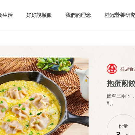
食生活
好好說頓飯
我們的理念
桂冠營養研
桂冠食
抱蛋煎
簡單三兩下
到。
份量
3