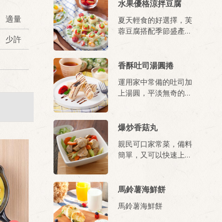
水果優格涼拌豆腐
適量
夏天輕食的好選擇，芙
蓉豆腐搭配季節盛產的
少許
水果，以優格調味，吃
得爽口又有飽足感。
香酥吐司湯圓捲
運用家中常備的吐司加
上湯圓，平淡無奇的吐
司，夾入爆漿的湯圓，
激盪出全新口感!
爆炒香菇丸
親民可口家常菜，備料
簡單，又可以快速上桌
的好料理！
馬鈴薯海鮮餅
馬鈴薯海鮮餅