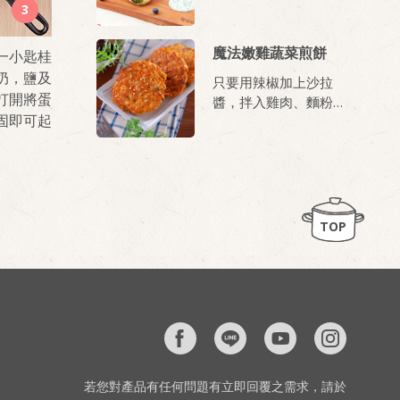
3
魔法嫩雞蔬菜煎餅
一小匙桂
奶，鹽及
只要用辣椒加上沙拉
打開將蛋
醬，拌入雞肉、麵粉
固即可起
等，簡單做出魔法煎
餅！鮮嫩多汁雞肉配上
微辣小甘甜的調味，一
上桌馬上被掃光！就像
施了魔法一樣！
TOP
若您對產品有任何問題有立即回覆之需求，請於