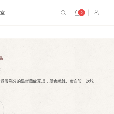
究室
0
品
餃
，營養滿分的雞蛋煎餃完成，膳食纖維、蛋白質一次吃