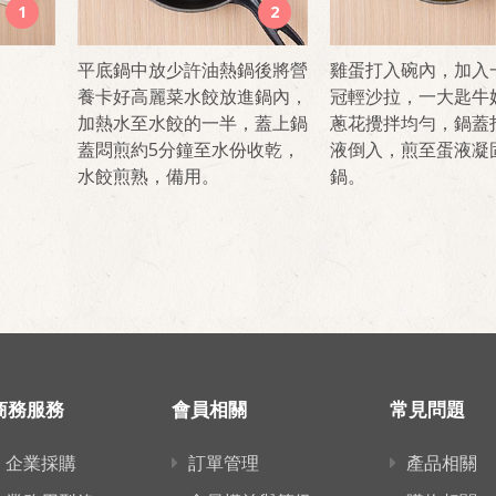
1
2
平底鍋中放少許油熱鍋後將營
雞蛋打入碗內，加入
養卡好高麗菜水餃放進鍋內，
冠輕沙拉，一大匙牛
加熱水至水餃的一半，蓋上鍋
蔥花攪拌均勻，鍋蓋
蓋悶煎約5分鐘至水份收乾，
液倒入，煎至蛋液凝
水餃煎熟，備用。
鍋。
商務服務
會員相關
常見問題
企業採購
訂單管理
產品相關