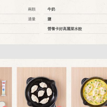
兩顆
牛奶
適量
鹽
營養卡好高麗菜水餃