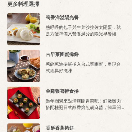
更多料理選擇
筍香洋溢陽光餐
熱呼呼的包子與生菜沙拉佐太陽蛋，就
是方便準備又營養滿分的陽光早餐組
合！
古早菜圃蛋捲餅
蔥餡蔥油捲餅捲入台式菜圃蛋，重現台
式經典好滋味
金雞報喜輕食捲
過年團聚來點清爽開胃菜吧！鮮嫩雞肉
搭配桂冠日式醇香焙煎胡麻醬，簡單開
胃料理五分鐘上桌
香酥香蕉捲餅