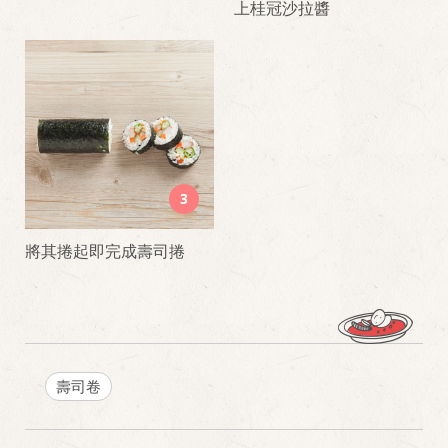
上桂冠沙拉醬
3
將其捲起即完成壽司捲
壽司卷