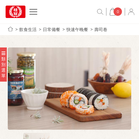
0
飲食生活
日常備餐
快速午晚餐
壽司卷
類
別
選
單