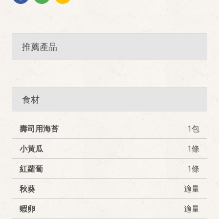
推薦產品
食材
壽司用海苔
1包
小黃瓜
1條
紅蘿蔔
1條
秋葵
適量
蝦卵
適量