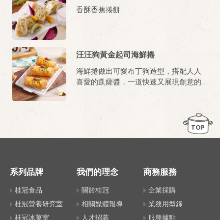
香酥香蕉捲餅
汪汪狗黃金起司海鮮捲
海鮮捲做出可愛布丁狗造型，搭配人人
喜愛的凱薩醬，一道快速又展現創意的
菜色輕鬆完成。
TOP
系列品牌
我們的理念
商務服務
桂冠食品
關於桂冠
企業採購
桂冠營養研究室
相關媒體報導
業務用型錄
桂冠冰菓室
人才招募
服務據點