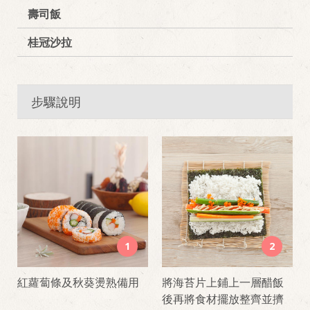
壽司飯
桂冠沙拉
步驟說明
1
2
紅蘿蔔條及秋葵燙熟備用
將海苔片上鋪上一層醋飯
後再將食材擺放整齊並擠