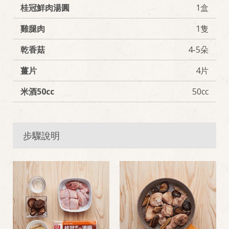
桂冠鮮肉湯圓
1盒
雞腿肉
1隻
乾香菇
4-5朵
薑片
4片
米酒50cc
50cc
步驟說明