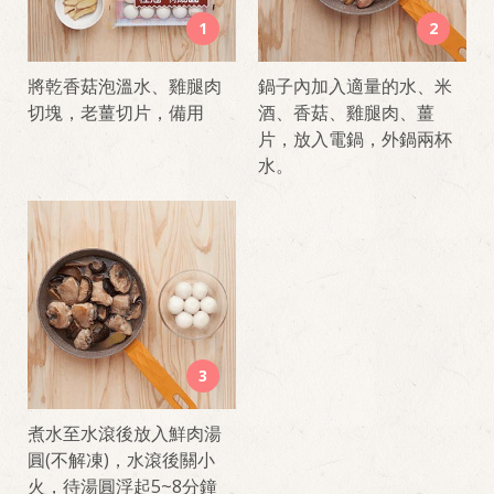
1
2
將乾香菇泡溫水、雞腿肉
鍋子內加入適量的水、米
切塊，老薑切片，備用
酒、香菇、雞腿肉、薑
片，放入電鍋，外鍋兩杯
水。
3
煮水至水滾後放入鮮肉湯
圓(不解凍)，水滾後關小
火，待湯圓浮起5~8分鐘