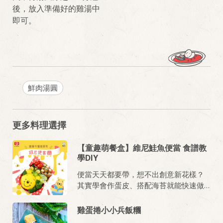
後，放入準備好的雞湯中
即可。
鮮肉湯圓
更多料理選擇
【童趣萌餐盒】維尼鮭魚便當 食譜教
學DIY
便當天天都要帶，想不出創意新花樣？
其實學會作蛋皮、搭配海苔就能快速做
出可愛童趣的《維尼造型卡通餐盒》，
蛋皮下包入桂冠鮭魚炒飯，配上桂冠日
雞蛋捲小小兵飯糰
式照燒醬做出的《秋葵玉米筍肉捲》，