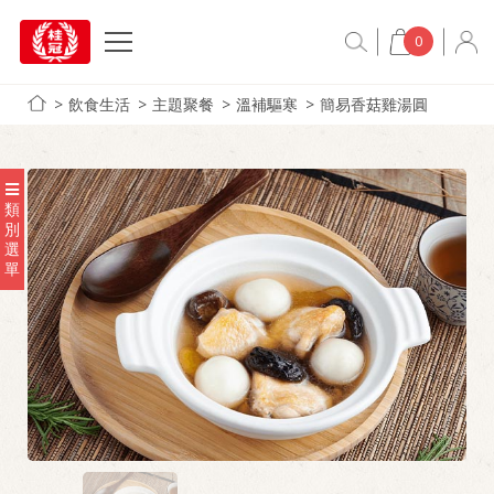
0
飲食生活
主題聚餐
溫補驅寒
簡易香菇雞湯圓
類
別
選
單