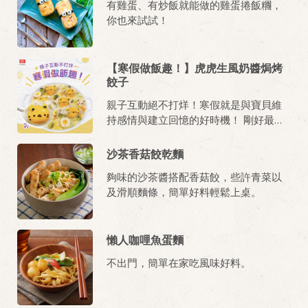
有雞蛋、有炒飯就能做的雞蛋捲飯糰，
有飯、有魚、有肉、有菜、也有蛋，營
你也來試試！
養滿滿又均衡。怎麼做？15分鐘火速學
成，快速出餐。
【寒假做飯趣！】虎虎生風奶醬焗烤
餃子
親子互動絕不打烊！寒假就是與寶貝維
持感情與建立回憶的好時機！ 剛好最近
疫情日趨嚴重，那就在家中與寶貝同樂
吧 一起做飯、一起享用，絕對是與寶貝
沙茶香菇餃乾麵
的最美好回憶～ 趕緊來看看這道小朋友
夠味的沙茶醬搭配香菇餃，些許青菜以
都好喜歡的《虎虎生風奶醬焗烤餃子》
及滑順麵條，簡單好料輕鬆上桌。
怎麼做吧！
懶人咖哩魚蛋麵
不出門，簡單在家吃風味好料。