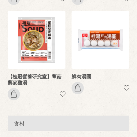
【桂冠營養研究室】蕈菇
鮮肉湯圓
藜麥雞湯
食材