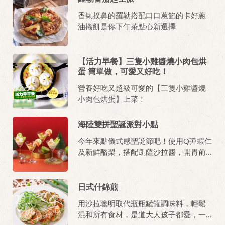
香氣撲鼻的羅勒搭配口口蔥餡的卡好蔥
油捲餅是你下午茶點心新選擇
【活力早餐】三隻小雞醬燒小肉包烘
蛋 簡單做，可愛又好吃！
營養好吃又超級可愛的【三隻小雞醬燒
小肉包烘蛋】上菜！
海陸雙拼聖誕派對小點
今年來點儀式感聖誕節吧！使用Q彈蝦仁
及新鮮酪梨，搭配凱薩沙拉醬，開胃前
菜簡單做好！
日式什錦煎
用沙拉聰明取代瓶瓶罐罐調味料，輕鬆
混和所有食材，是道大人孩子都愛，一