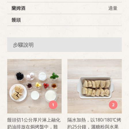
蘭姆酒
適量
饅頭
步驟說明
1
2
饅頭切1公分厚片淋上融化
隔水加熱，以180/180℃烤
奶油排放在焗烤盤中，雞
約25分鐘，灑糖粉與水果