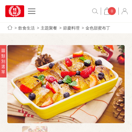
0
飲食生活
主題聚餐
節慶料理
金色甜蜜布丁
類
別
選
單