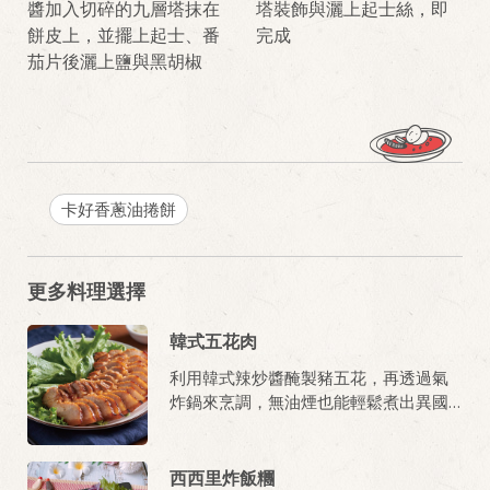
醬加入切碎的九層塔抹在
塔裝飾與灑上起士絲，即
餅皮上，並擺上起士、番
完成
茄片後灑上鹽與黑胡椒
卡好香蔥油捲餅
更多料理選擇
韓式五花肉
利用韓式辣炒醬醃製豬五花，再透過氣
炸鍋來烹調，無油煙也能輕鬆煮出異國
料理！
西西里炸飯糰