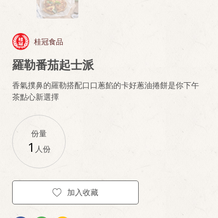
桂冠食品
羅勒番茄起士派
香氣撲鼻的羅勒搭配口口蔥餡的卡好蔥油捲餅是你下午
茶點心新選擇
份量
1
人份
加入收藏