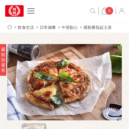
0
飲食生活
日常備餐
午茶點心
羅勒番茄起士派
類
別
選
單