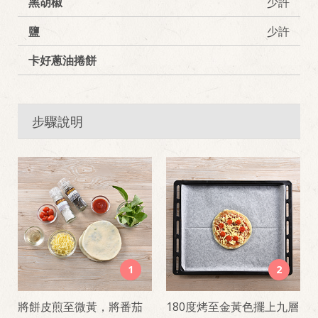
黑胡椒
少許
鹽
少許
卡好蔥油捲餅
步驟說明
1
2
將餅皮煎至微黃，將番茄
180度烤至金黃色擺上九層