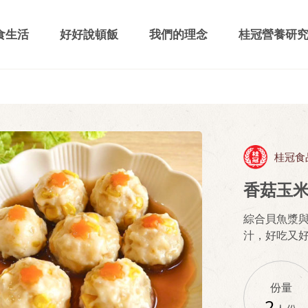
食生活
好好說頓飯
我們的理念
桂冠營養研
桂冠食
香菇玉
綜合貝魚漿
汁，好吃又好
份量
2