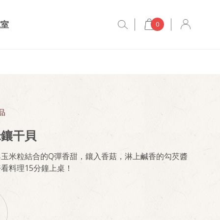
究室
0
品
米鑲干貝
與玉米粒結合的Q彈香甜，鑲入香菇，淋上鹹香的勾芡醬
看料理15分鐘上桌！