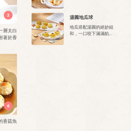
變成冰涼的冰淇淋，再
搭配銅鑼燒，即可完成
3
一道快速又美味的點
湯圓地瓜球
心！
地瓜搭配湯圓的絕妙組
一層太白
和，一口咬下滿滿餡料
附著於香
在口中，滿足、美味又
享受！
6
的香菇魚