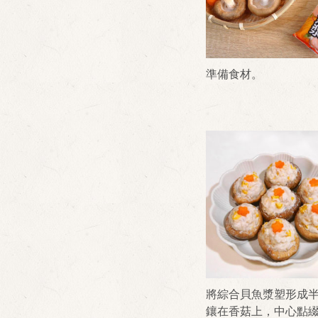
準備食材。
將綜合貝魚漿塑形成
鑲在香菇上，中心點