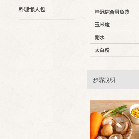
料理懶人包
桂冠綜合貝魚漿
玉米粒
開水
太白粉
步驟說明