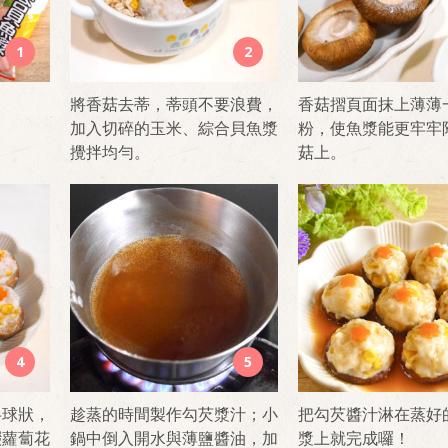
1
2
將香菇去蒂，蒂頭不要浪費，
香菇摺頁面抹上薄薄
加入切碎的玉米、綜合貝魚漿
粉，使魚漿能更牢牢
攪拌均勻。
菇上。
4
5
半球狀，
趁蒸的時間製作勾芡漿汁；小
把勾芡醬汁淋在蒸好
綴蘿蔔花
鍋中倒入開水與薄鹽醬油，加
漿上就完成囉！