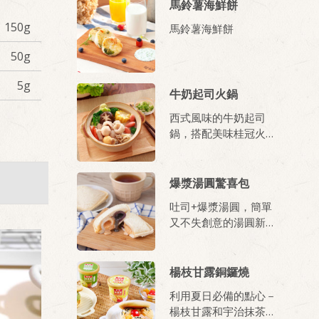
馬鈴薯海鮮餅
150g
馬鈴薯海鮮餅
50g
5g
牛奶起司火鍋
西式風味的牛奶起司
鍋，搭配美味桂冠火鍋
料與各式時蔬，風味更
獨特，口感也更有層次
感喔！
爆漿湯圓驚喜包
吐司+爆漿湯圓，簡單
又不失創意的湯圓新吃
法，一口咬下大大滿
足!
楊枝甘露銅鑼燒
利用夏日必備的點心－
楊枝甘露和宇治抹茶，