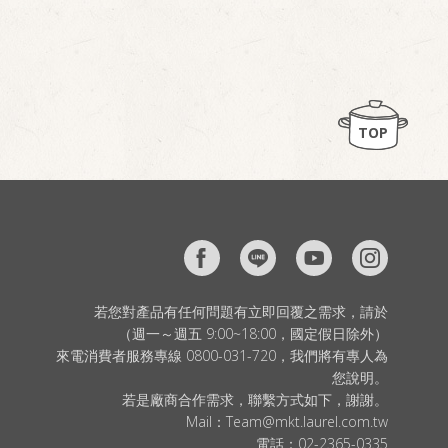
TOP
若您對產品有任何問題有立即回覆之需求，請於
（週一～週五 9:00~18:00，國定假日除外）
來電消費者服務專線 0800-031-720，我們將有專人為
您說明。
若是廠商合作需求，聯繫方式如下，謝謝。
Mail：
Team@mkt.laurel.com.tw
電話：
02-2365-0335