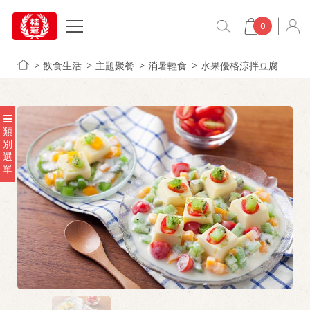
0
飲食生活
主題聚餐
消暑輕食
水果優格涼拌豆腐
類
別
選
單