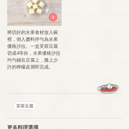
3
將切好的水果食材放入碗
裡，倒入醬料拌勻為水果
優格沙拉。一盒芙蓉豆腐
切成4等份，水果優格沙拉
均勻鋪在豆腐上，撒上少
許的檸檬皮屑即完成。
芙蓉豆腐
更多料理選擇