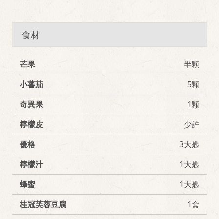
食材
芒果
半顆
小蕃茄
5顆
奇異果
1顆
檸檬皮
少許
優格
3大匙
檸檬汁
1大匙
蜂蜜
1大匙
桂冠芙蓉豆腐
1盒