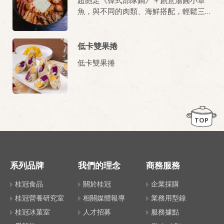
魚，與不同的肉類、海鮮搭配，輕鬆三
兩下，舌尖即可品嚐正統韓式美味。
低卡雙果捲
低卡雙果捲
TOP
系列品牌
我們的理念
商務服務
桂冠食品
關於桂冠
企業採購
桂冠營養研究室
相關媒體報導
業務用型錄
桂冠冰菓室
人才招募
服務據點