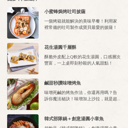
小蜜蜂焗烤吐司披薩
一個烤箱就能解決的美味早餐！利用家
裡常備的吐司製作成寶貝最愛的披薩！
花生湯圓千層酥
酥脆外皮配上Q軟的花生湯圓，口感層次
豐富，一上桌即刻秒殺的人氣甜點！
鹹甜秒讚味噌烤魚
味增死鹹的烤魚作法，你還再用嗎？告
訴你魔法秘訣！味增加上沙拉，就是超
棒的烤魚醬料，只要稍微醃一下，簡單
變出日式料理店的烤魚料理！魚油DHA
補充GOGOGO！
韓式部隊鍋＋創意湯圓小章魚
超飽足《韓式部隊鍋》＋創意湯圓小章