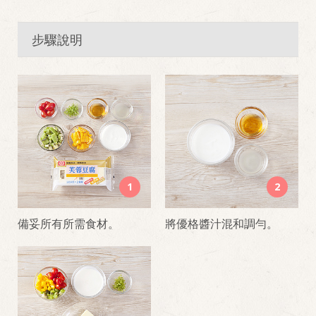
步驟說明
1
2
備妥所有所需食材。
將優格醬汁混和調勻。