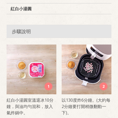
紅白小湯圓
步驟說明
1
2
紅白小湯圓室溫退冰10分
以130度炸6分鐘。(大約每
鐘，與油均勻混和，放入
2分鐘要打開稍微翻動一
氣炸鍋中。
下)。