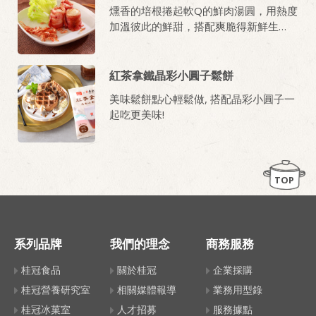
燻香的培根捲起軟Q的鮮肉湯圓，用熱度
加溫彼此的鮮甜，搭配爽脆得新鮮生
菜，原來湯圓也可以這樣吃！
紅茶拿鐵晶彩小圓子鬆餅
美味鬆餅點心輕鬆做, 搭配晶彩小圓子一
起吃更美味!
TOP
系列品牌
我們的理念
商務服務
桂冠食品
關於桂冠
企業採購
桂冠營養研究室
相關媒體報導
業務用型錄
桂冠冰菓室
人才招募
服務據點