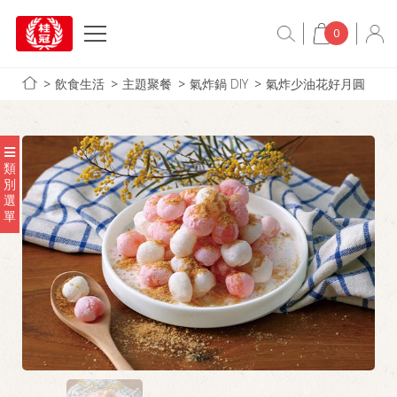
0
飲食生活
主題聚餐
氣炸鍋 DIY
氣炸少油花好月圓
類
別
選
單