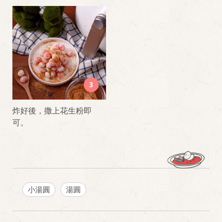
3
炸好後，撒上花生粉即
可。
小湯圓
湯圓