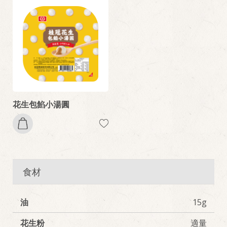
花生包餡小湯圓
食材
油
15g
花生粉
適量