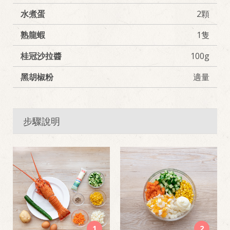
水煮蛋
2顆
熟龍蝦
1隻
桂冠沙拉醬
100g
黑胡椒粉
適量
步驟說明
1
2