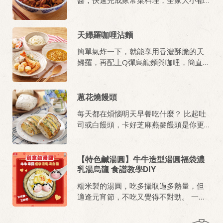
愛吃!
天婦羅咖哩沾麵
簡單氣炸一下，就能享用香濃酥脆的天
婦羅，再配上Q彈烏龍麵與咖哩，簡直人
間美味！
蔥花燒饅頭
每天都在煩惱明天早餐吃什麼？ 比起吐
司或白饅頭，卡好芝麻燕麥饅頭是你更
健康的選擇 花點心思做點變化，簡單輕
鬆變出美味豐富的早餐菜色，讓人活力
滿滿一整天！
【特色鹹湯圓】牛牛造型湯圓福袋濃
乳湯烏龍 食譜教學DIY
糯米製的湯圓，吃多攝取過多熱量，但
適逢元宵節，不吃又覺得不對勁。 一改
以往習慣，選擇鹹口味的桂冠鮮肉湯
圓，搭配桂冠天皇濃乳鍋的湯頭與烏龍