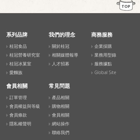
麵，就是一份好吃的主食唷！ 可愛的牛
TOP
牛造型，讓你牛轉乾坤，運勢旺旺旺！
系列品牌
我們的理念
商務服務
桂冠食品
關於桂冠
企業採購
桂冠營養研究室
相關媒體報導
業務用型錄
桂冠冰菓室
人才招募
服務據點
愛麵族
Global Site
會員相關
常見問題
訂單管理
產品相關
會員權益與等級
購物相關
會員條款
會員相關
隱私權聲明
網站操作
聯絡我們