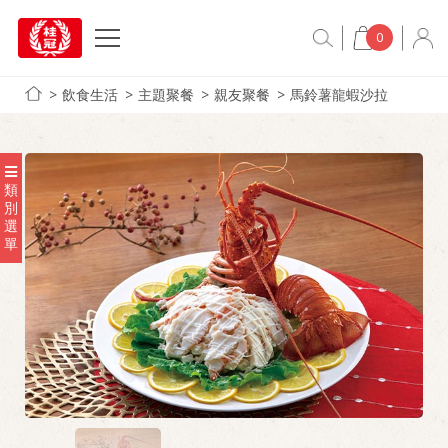
0
飲食生活
主題聚餐
親友聚餐
馬鈴薯龍蝦沙拉
類
別
選
單