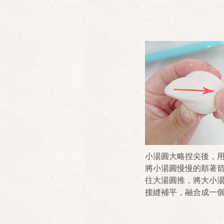
小湯圓大略捏尖後，
將小湯圓慢慢的順著
往大湯圓推，將大小
接縫補平，融合成一