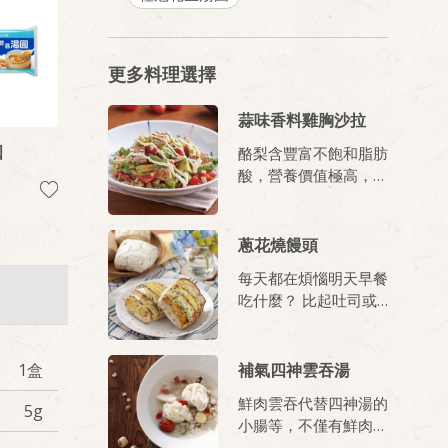
更多料理選擇
蒜味香料雞胸沙拉
圓
酪梨含豐富不飽和脂肪
酸，營養價值極高，搭
配雞胸肉與多種蔬果，
不但健康更吃得享受!
蔥花燒饅頭
每天都在煩惱明天早餐
吃什麼？ 比起吐司或
白饅頭，卡好芝麻燕麥
饅頭是你更健康的選擇
花點心思做點變化，簡
1盒
補氣四神雲吞湯
單輕鬆變出美味豐富的
鮮肉雲吞代替四神湯的
5g
早餐菜色，讓人活力滿
小腸等，不僅有鮮肉滋
滿一整天！
味更降低膽固醇，健康