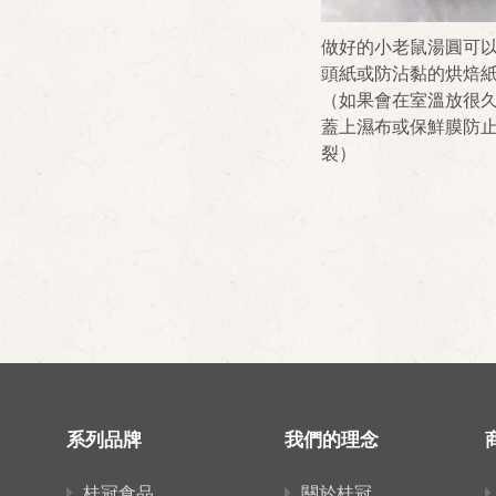
做好的小老鼠湯圓可
頭紙或防沾黏的烘焙
（如果會在室溫放很
蓋上濕布或保鮮膜防
裂）
系列品牌
我們的理念
桂冠食品
關於桂冠