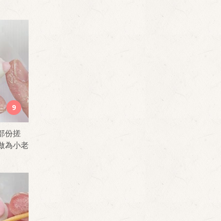
9
部份搓
做為小老