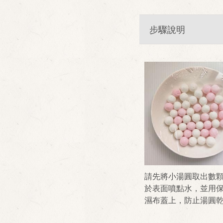
步驟說明
請先將小湯圓取出數
於表面噴點水，並用
濕布蓋上，防止湯圓