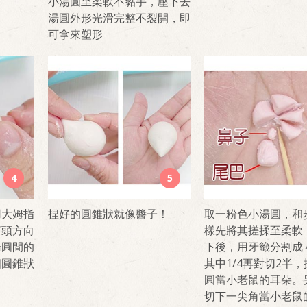
小湯圓至柔軟不黏手，壓下去
湯圓外形光滑完整不裂開，即
可拿來塑形
4
5
用大姆指
捏好的圓錐狀就像醬子！
取一粉色小湯圓，和
箭頭方向
樣先將其搓揉至柔軟
湯圓間的
下後，用牙籤分割成
個圓錐狀
其中1/4再對切2半
圓當小老鼠的耳朵。另
切下一尖角當小老鼠