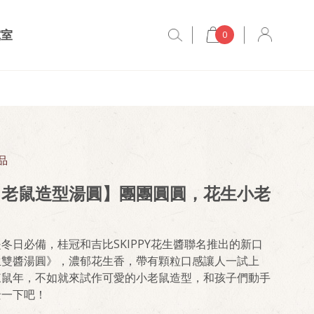
究室
0
品
叫老鼠造型湯圓】團團圓圓，花生小老
～
冬日必備，桂冠和吉比SKIPPY花生醬聯名推出的新口
生雙醬湯圓》，濃郁花生香，帶有顆粒口感讓人一試上
來鼠年，不如就來試作可愛的小老鼠造型，和孩子們動手
景一下吧！