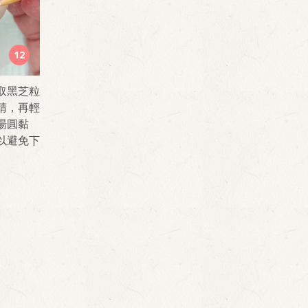
12
取黑芝粒
睛，再輕
湯圓黏
以避免下