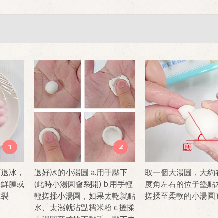
1
2
顆退冰，
退好冰的小湯圓 a.用手壓下
取一個大湯圓，大約在
保鮮膜或
(此時小湯圓會裂開) b.用手輕
度角左右的位子塗點
乾裂
輕搓揉小湯圓，如果太乾就點
搓揉至柔軟的小湯圓
水、太濕就沾點糯米粉 c.搓揉