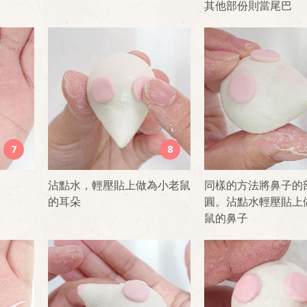
其他部份則當尾巴
7
8
沾點水，輕壓貼上做為小老鼠
同樣的方法將鼻子的
的耳朵
圓。沾點水輕壓貼上
鼠的鼻子