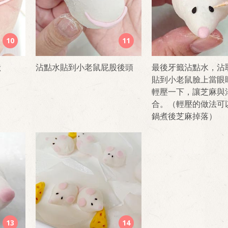
10
11
狀
沾點水貼到小老鼠屁股後頭
最後牙籤沾點水，沾
貼到小老鼠臉上當眼
輕壓一下，讓芝麻與
合。（輕壓的做法可
鍋煮後芝麻掉落）
13
14