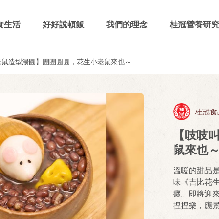
食生活
好好說頓飯
我們的理念
桂冠營養研
老鼠造型湯圓】團團圓圓，花生小老鼠來也～
桂冠食
【吱吱
鼠來也
溫暖的甜品是
味《吉比花
癮。即將迎
捏捏樂，應