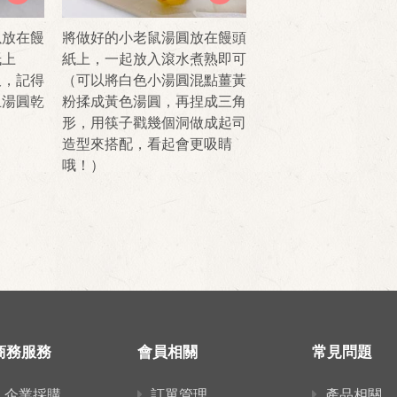
以放在饅
將做好的小老鼠湯圓放在饅頭
紙上
紙上，一起放入滾水煮熟即可
久，記得
（可以將白色小湯圓混點薑黃
止湯圓乾
粉揉成黃色湯圓，再捏成三角
形，用筷子戳幾個洞做成起司
造型來搭配，看起會更吸睛
哦！）
商務服務
會員相關
常見問題
企業採購
訂單管理
產品相關