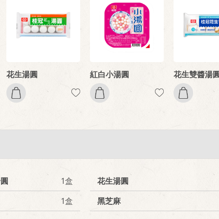
花生湯圓
紅白小湯圓
花生雙醬湯
湯圓
1盒
花生湯圓
1盒
黑芝麻