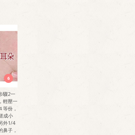
6
步驟2一
，輕壓一
４等份，
，搓成小
外1/4
的鼻子，