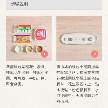
步驟說明
1
2
準備桂冠紫糯花生湯圓、
將退冰的桂冠小湯圓捏成
桂冠花生湯圓、桂冠小湯
貓腳掌形狀，接著在紫糯
圓、可可粉、牛奶、糖、
花生湯圓抹水黏上白色貓
即食燕麥。
腳掌；花生湯圓抹上一點
水後黏上粉色貓腳掌，水
滾後轉中小火將湯圓滾至
熟備用。