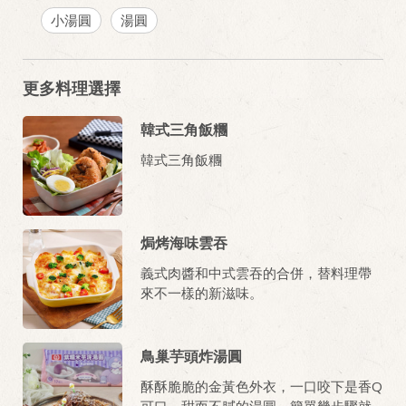
小湯圓
湯圓
更多料理選擇
韓式三角飯糰
韓式三角飯糰
焗烤海味雲吞
義式肉醬和中式雲吞的合併，替料理帶
來不一樣的新滋味。
鳥巢芋頭炸湯圓
酥酥脆脆的金黃色外衣，一口咬下是香Q
可口、甜而不膩的湯圓，簡單幾步驟就