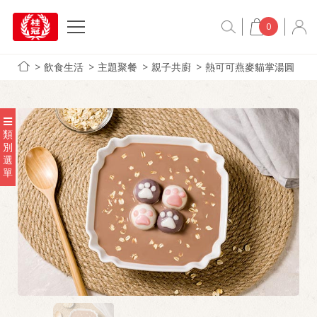
0
飲食生活
主題聚餐
親子共廚
熱可可燕麥貓掌湯圓
類
別
選
單