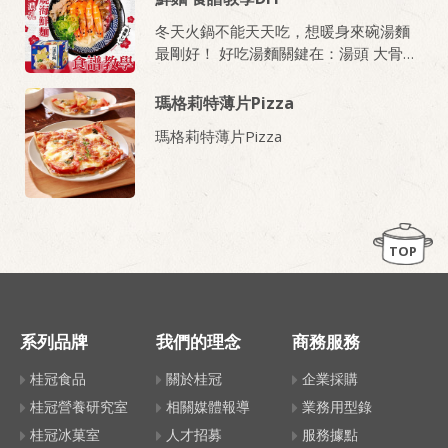
冬天火鍋不能天天吃，想暖身來碗湯麵
最剛好！ 好吃湯麵關鍵在：湯頭 大骨熬
煮費時？海帶昆布清燉吃得有點膩？特
色湯頭比例不會抓？ 小編幫大家解決上
瑪格莉特薄片Pizza
述困擾，推出全新湯頭： 乾隆酸白鍋、
瑪格莉特薄片Pizza
天皇濃乳鍋、Laksa叻沙鍋、韓式部隊鍋
多種口感，滿足喜愛中式、日式、新
式、韓式風味的大家！ 今日分享使用 天
皇濃乳鍋 料理出風味極讚的《日式濃乳
鍋燒海鮮麵》
TOP
系列品牌
我們的理念
商務服務
桂冠食品
關於桂冠
企業採購
桂冠營養研究室
相關媒體報導
業務用型錄
桂冠冰菓室
人才招募
服務據點