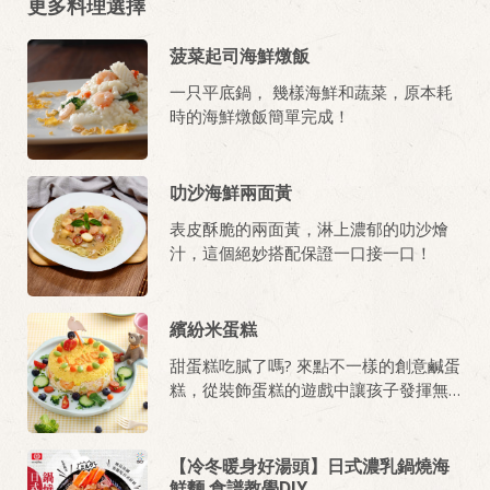
更多料理選擇
菠菜起司海鮮燉飯
一只平底鍋， 幾樣海鮮和蔬菜，原本耗
時的海鮮燉飯簡單完成！
叻沙海鮮兩面黃
表皮酥脆的兩面黃，淋上濃郁的叻沙燴
汁，這個絕妙搭配保證一口接一口！
繽紛米蛋糕
甜蛋糕吃膩了嗎? 來點不一樣的創意鹹蛋
糕，從裝飾蛋糕的遊戲中讓孩子發揮無
限創意。
【冷冬暖身好湯頭】日式濃乳鍋燒海
鮮麵 食譜教學DIY