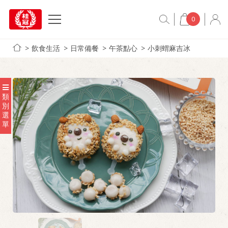
0
飲食生活
日常備餐
午茶點心
小刺蝟麻吉冰
類
別
選
單