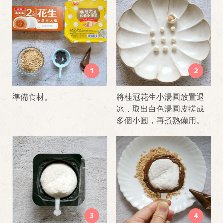
1
2
準備食材。
將桂冠花生小湯圓放置退
冰，取出白色湯圓皮搓成
多個小圓，再煮熟備用。
3
4