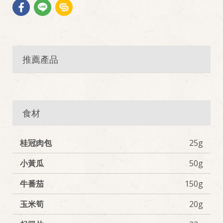
推薦產品
食材
桂冠肉包
25g
小黃瓜
50g
牛番茄
150g
玉米筍
20g