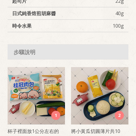
起司片
22g
日式純香焙煎胡麻醬
40g
時令水果
100g
步驟說明
1
2
杯子裡面放1公分左右的
將小黃瓜切圓薄片共10