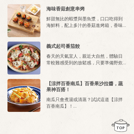
海味香菇創意串烤
鮮甜無比的蝦漿與墨魚漿，口口吃得到
海鮮料，配上多汁的香菇進烤箱，香味
撲鼻的令人食指大動！
義式起司番茄餃
春天的天氣宜人，親近大自然，體驗日
常較難感受到的放鬆感，只要準備野炊
技巧，快速完成午餐、下午茶、晚餐。
【涼拌百香南瓜】百香果沙拉醬，蔬
果神百搭！
南瓜只會煮湯或清蒸？試試這道【涼拌
百香南瓜】！
利用
桂冠沙拉
滑順細緻的質地，完美結
合百香果的酸與南瓜的甜，讓口感從單
TOP
一風味昇華為豐富的果香層次，製作過