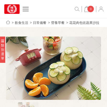
0
飲食生活
日常備餐
營養早餐
花花肉包佐蔬果沙拉
類
別
選
單