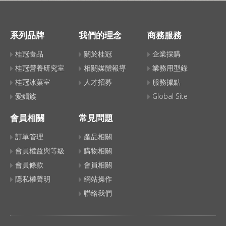
程免開火，只需將南瓜薄片與西芹絲拌
入這道「百香果沙拉醬」，就能讓南瓜
呈現清脆酸甜口感，是夏日餐桌上最搶
系列品牌
我們的理念
商務服務
手的清爽冷盤！
桂冠食品
關於桂冠
企業採購
「百香果沙拉醬」用來沾各類蔬果都清
桂冠營養研究室
相關媒體報導
業務用型錄
香開胃，不只是這道南瓜料理的靈魂，
桂冠冰菓室
人才招募
服務據點
更是所有夏日涼拌蔬果的萬用神醬！
愛麵族
Global Site
會員相關
常見問題
訂單管理
產品相關
會員權益與等級
購物相關
會員條款
會員相關
隱私權聲明
網站操作
聯絡我們