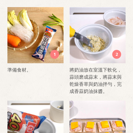
1
2
準備食材。
將奶油放在室溫下軟化，
蒜頭磨成蒜末，將蒜末與
乾燥香草與奶油拌勻，完
成香蒜奶油抹醬。