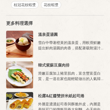
桂冠花枝蝦漿
花枝蝦漿
更多料理選擇
溫泉蛋湯圓
雪白中帶著橙黃的溫泉蛋，用軟滑鮮嫩
提出鮮肉湯圓的肉香，搭配著吸附湯汁
的麵線，簡簡單單、輕輕鬆鬆變出和風
湯圓麵線！
韓式紫蘇豆腐肉排
滑嫩豆腐加上豬里肌肉，富含豐富蛋白
質，是一道在家也能輕鬆做出的人氣韓
式料理。
松露&紅醬雙拼米紙起司捲
外層是濃濃起司香與酥脆外皮，內層是
美味可口的燉飯與義大利麵，今天的午