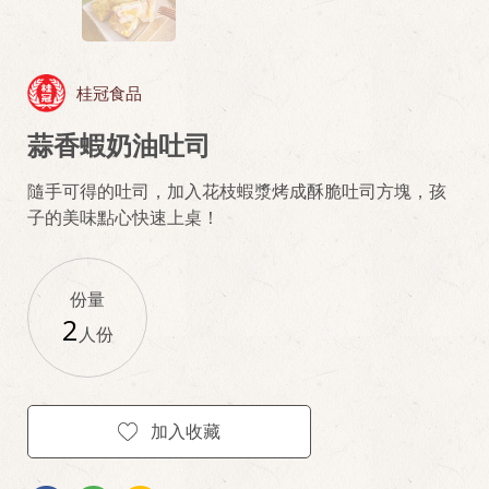
桂冠食品
蒜香蝦奶油吐司
隨手可得的吐司，加入花枝蝦漿烤成酥脆吐司方塊，孩
子的美味點心快速上桌！
份量
2
人份
加入收藏