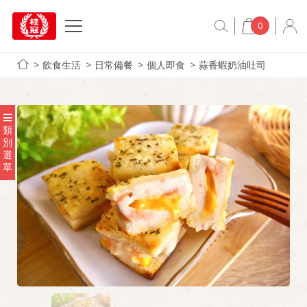
0
飲食生活
日常備餐
個人即食
蒜香蝦奶油吐司
類
別
選
單