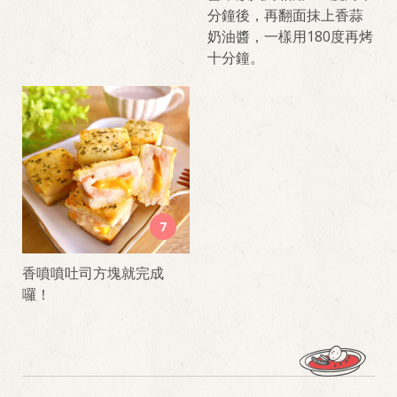
分鐘後，再翻面抹上香蒜
奶油醬，一樣用180度再烤
十分鐘。
7
香噴噴吐司方塊就完成
囉！