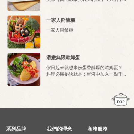
茶點心就吃「美味起司捲」吧 !
一家人冏飯糰
一家人冏飯糰
滑嫩無限歐姆蛋
假日起來就想來份蛋香醇厚的歐姆蛋？
料理必勝祕訣就是：蛋液中加入一點千
島沙拉醬，就可以讓歐姆蛋滑嫩但又香
甜不膩口，還可以添加自己喜歡的食
材，準備好要滑嫩無限一下了嗎？
TOP
系列品牌
我們的理念
商務服務