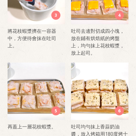
3
4
將花枝蝦漿擠在一容器
吐司去邊對切成四小塊，
中，方便待會抹在吐司
放在鋪有烘焙紙的烤盤
上。
上，均勻抹上花枝蝦漿，
放上起司。
5
6
再蓋上一層花枝蝦漿。
吐司均勻抹上香蒜奶油
醬，放入烤箱用180度烤十