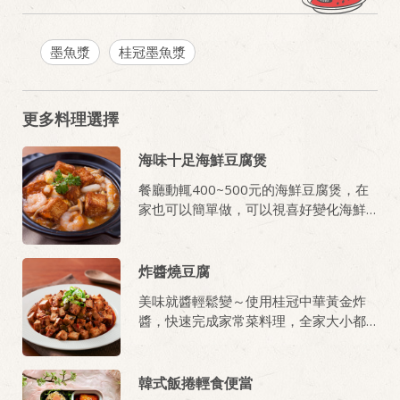
墨魚漿
桂冠墨魚漿
更多料理選擇
海味十足海鮮豆腐煲
餐廳動輒400~500元的海鮮豆腐煲，在
家也可以簡單做，可以視喜好變化海鮮
種類。
炸醬燒豆腐
美味就醬輕鬆變～使用桂冠中華黃金炸
醬，快速完成家常菜料理，全家大小都
愛吃!
韓式飯捲輕食便當