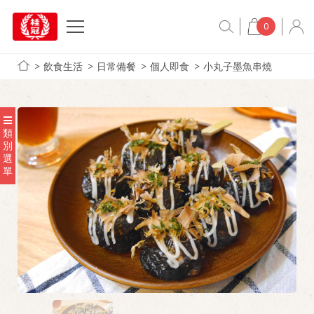
0
飲食生活
日常備餐
個人即食
小丸子墨魚串燒
類
別
選
單