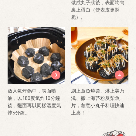
做成丸子狀後，表面均勻
裹上蛋白（使表皮更酥
脆）。
3
4
放入氣炸鍋中，表面噴
刷上章魚燒醬、淋上美乃
油，以180度氣炸10分鐘
滋、撒上海苔粉及柴魚
後，翻面再以同樣溫度氣
片，創意小丸子料理快速
炸5分鐘。
上桌！