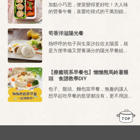
加點小巧思，便當變得更好吃！大人味
的營養午餐，喜愛吃韓式的千萬別錯
過！
筍香洋溢陽光餐
熱呼呼的包子與生菜沙拉佐太陽蛋，就
是方便準備又營養滿分的陽光早餐組
合！
【療癒萌系早餐包】懶懶熊馬鈴薯饅
頭 食譜教學DIY
包子、饅頭、麵包當早餐，無趣的讓人
想早起吃早餐的慾望都沒有，更不用說
容易賴床的小寶貝們了！馬麻們必學創
意手作早餐《懶懶熊馬鈴薯饅頭》，讓
孩子有期待感，再也不賴床。
TOP