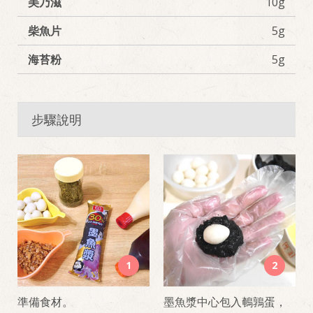
美乃滋
10g
柴魚片
5g
海苔粉
5g
步驟說明
1
2
準備食材。
墨魚漿中心包入鵪鶉蛋，