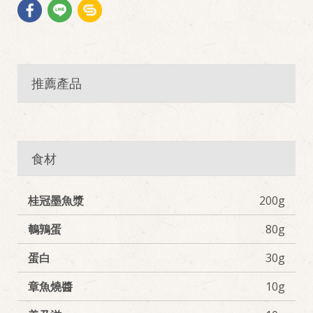
推薦產品
食材
桂冠墨魚漿
200g
鵪鶉蛋
80g
蛋白
30g
章魚燒醬
10g