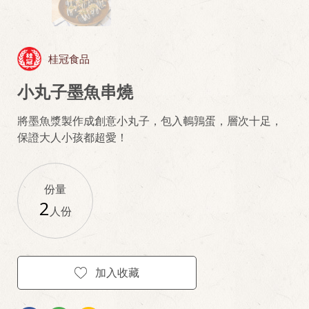
桂冠食品
小丸子墨魚串燒
將墨魚漿製作成創意小丸子，包入鵪鶉蛋，層次十足，
保證大人小孩都超愛！
份量
2
人份
加入收藏