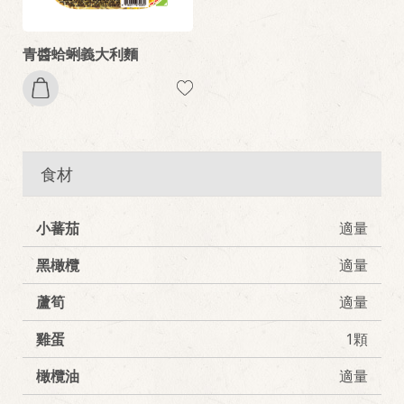
青醬蛤蜊義大利麵
食材
小蕃茄
適量
黑橄欖
適量
蘆筍
適量
雞蛋
1顆
橄欖油
適量