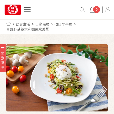
0
飲食生活
日常備餐
假日早午餐
青醬野菇義大利麵佐水波蛋
類
別
選
單