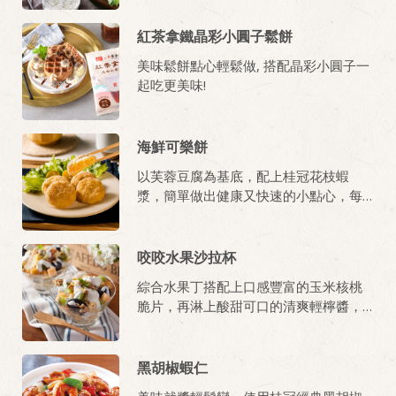
受好評。
紅茶拿鐵晶彩小圓子鬆餅
美味鬆餅點心輕鬆做, 搭配晶彩小圓子一
起吃更美味!
海鮮可樂餅
以芙蓉豆腐為基底，配上桂冠花枝蝦
漿，簡單做出健康又快速的小點心，每
一口都吃得好滿足！
咬咬水果沙拉杯
綜合水果丁搭配上口感豐富的玉米核桃
脆片，再淋上酸甜可口的清爽輕檸醬，
絕對一道美味的消暑小點，也很適合和
孩子一起DIY製作唷。
黑胡椒蝦仁