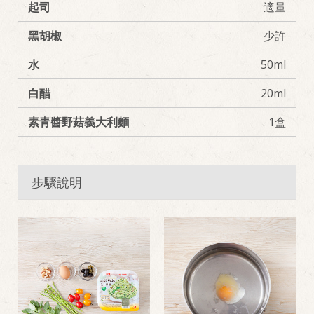
起司
適量
黑胡椒
少許
水
50ml
白醋
20ml
素青醬野菇義大利麵
1盒
步驟說明