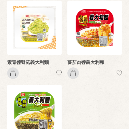
素青醬野菇義大利麵
蕃茄肉醬義大利麵