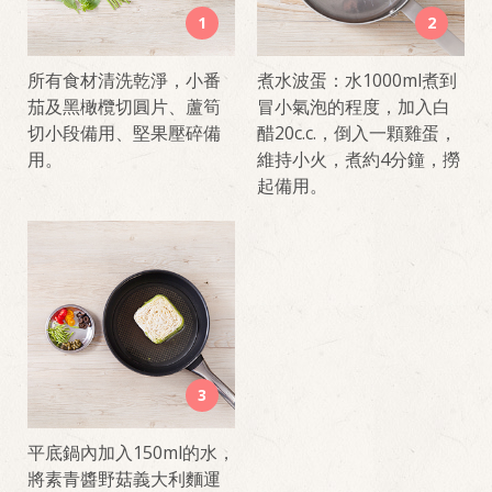
1
2
所有食材清洗乾淨，小番
煮水波蛋：水1000ml煮到
茄及黑橄欖切圓片、蘆筍
冒小氣泡的程度，加入白
切小段備用、堅果壓碎備
醋20c.c.，倒入一顆雞蛋，
用。
維持小火，煮約4分鐘，撈
起備用。
3
平底鍋內加入150ml的水，
將素青醬野菇義大利麵運