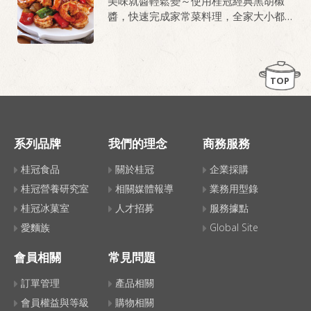
美味就醬輕鬆變～使用桂冠經典黑胡椒
醬，快速完成家常菜料理，全家大小都
愛吃!
TOP
系列品牌
我們的理念
商務服務
桂冠食品
關於桂冠
企業採購
桂冠營養研究室
相關媒體報導
業務用型錄
桂冠冰菓室
人才招募
服務據點
愛麵族
Global Site
會員相關
常見問題
訂單管理
產品相關
會員權益與等級
購物相關