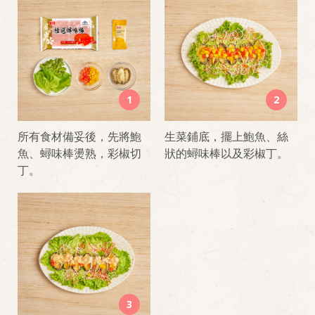
1
2
所有食材備妥後，先將鮑
生菜鋪底，擺上鮑魚、絲
魚、蟳味棒燙熟，彩椒切
狀的蟳味棒以及彩椒丁。
丁。
3