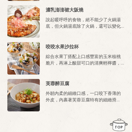
濃乳澎澎裙大阪燒
說起暖呼呼的食物，絕不能少了火鍋湯
底，但火鍋湯底除了火鍋，還可以變化
出更多菜色哦！
咬咬水果沙拉杯
綜合水果丁搭配上口感豐富的玉米核桃
脆片，再淋上酸甜可口的清爽輕檸醬，
絕對一道美味的消暑小點，也很適合和
孩子一起DIY製作唷。
芙蓉醉豆腐
外韌內柔的細緻口感，一口咬下香薄的
外皮，內裹著芙蓉豆腐特有的細緻滑
嫩，搭配著散發出濃郁的蛋香，可說是
嗅覺與味覺的交錯享受，讓人吃過就很
難忘懷的絕妙滋味！
TOP