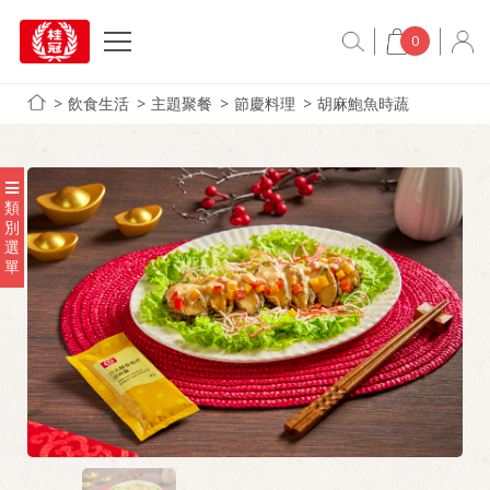
0
飲食生活
主題聚餐
節慶料理
胡麻鮑魚時蔬
類
別
選
單