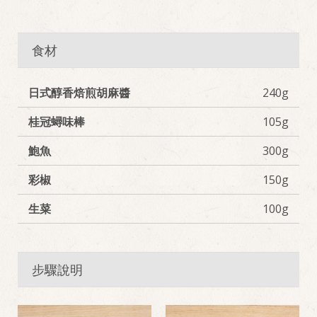
食材
日式醇香焙煎胡麻醬
240g
桂冠蟳味棒
105g
鮑魚
300g
彩椒
150g
生菜
100g
步驟說明