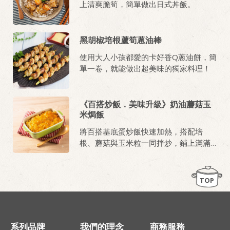
上清爽脆筍，簡單做出日式丼飯。
黑胡椒培根蘆筍蔥油棒
使用大人小孩都愛的卡好香Q蔥油餅，簡
單一卷，就能做出超美味的獨家料理！
《百搭炒飯．美味升級》奶油蘑菇玉
米焗飯
將百搭基底蛋炒飯快速加熱，搭配培
根、蘑菇與玉米粒一同拌炒，鋪上滿滿
香濃起司焗烤，金黃牽絲的美味焗飯輕
鬆上桌！
TOP
系列品牌
我們的理念
商務服務