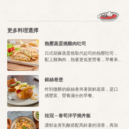
更多料理選擇
熱壓蒸蛋燒雞肉吐司
日式胡麻蒸蛋燒取代起司的熱壓吐司，
配上雞胸肉，熱量更低更營養，早餐來
一份，飽到中午都沒問題。
銀絲卷堡
炸到微酥的銀絲卷夾著新鮮蔬菜，是口
感豐富、營養滿分的早餐。
桂冠－春筍洋芋燒丼飯
濃郁金黃乳酪搭配馬鈴薯的清香，再加