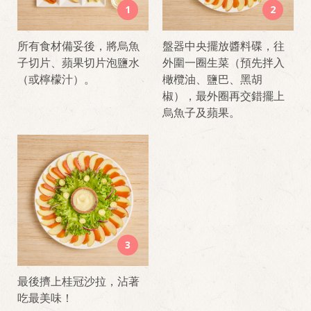
1
2
所有食材備妥後，將烏魚
盤器中央擺放醬料碟，往
子切片、蘋果切片泡鹽水
外圍一圈生菜（預先拌入
（或檸檬汁）。
橄欖油、鹽巴、黑胡
椒），最外圈再交錯擺上
烏魚子及蘋果。
3
最後擠上桂冠沙拉，沾著
吃最美味！