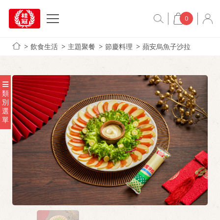
0
飲食生活
主題聚餐
節慶料理
蘋安烏魚子沙拉
類
別
選
單