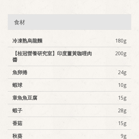
食材
冷凍熟烏龍麵
180g
【桂冠營養研究室】印度薑黃咖哩肉
200g
醬
魚卵捲
24g
蝦球
10g
章魚魚豆腐
15g
蝦子
28g
香菇
15g
秋葵
9g