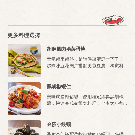
更多料理選擇
胡麻風肉捲蒸蛋燒
天氣越來越熱，是時候該清涼一下了！
超夠味五花肉片搭配芙蓉豆腐，獨家料
理你非試不可！
黑胡椒蝦仁
美味就醬輕鬆變～使用桂冠經典黑胡椒
醬，快速完成家常菜料理，全家大小都
愛吃!
金莎小饅頭
香脆杏仁搭配柔軟細緻的小饅頭，夾帶