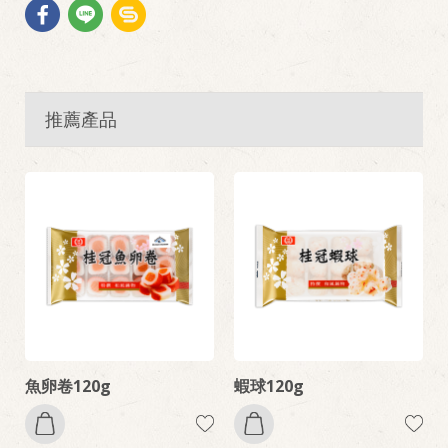
推薦產品
魚卵卷120g
蝦球120g