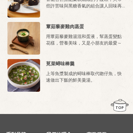
些許苦味與黑糖香氣的組合讓人回味再
三。
蕈菇藜麥雞肉蒸蛋
用蕈菇藜麥雞湯混和蛋液，幫蒸蛋變點
花樣，營養美味，又是小朋友的最愛～
莧菜蟳味棒羹
上等魚漿製成的蟳味棒取代吻仔魚，快
速做出下飯的鮮美羹湯。
TOP