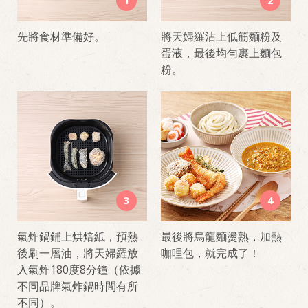
1
2
先將食材準備好。
將天婦羅沾上低筋麵粉及
蛋液，最後均勻裹上麵包
粉。
3
4
氣炸鍋鋪上烘焙紙，預熱
最後將烏龍麵燙熟，加熱
後刷一層油，將天婦羅放
咖哩包，就完成了！
入氣炸180度8分鐘（依據
不同品牌氣炸鍋時間有所
不同）。