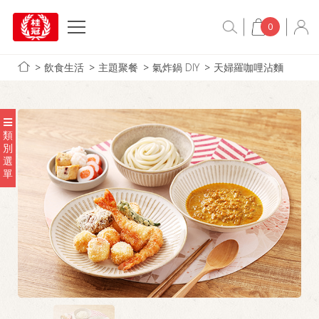
0
飲食生活
主題聚餐
氣炸鍋 DIY
天婦羅咖哩沾麵
類
別
選
單