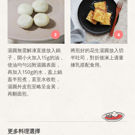
3
4
湯圓無需解凍直接放入鍋
將煎好的花生湯圓放入切
子，開小火加入15g的油，
半吐司，對折後淋上適量
使油均勻沾附湯圓表面，
煉乳搭配食用。
再加入150g的水，蓋上鍋
蓋半煎煮，直至水收乾，
湯圓外皮煎至略呈金黃，
再翻面煎。
更多料理選擇