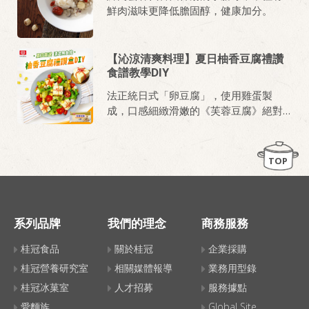
鮮肉滋味更降低膽固醇，健康加分。
【沁涼清爽料理】夏日柚香豆腐禮讚
食譜教學DIY
法正統日式「卵豆腐」，使用雞蛋製
成，口感細緻滑嫩的《芙蓉豆腐》絕對
是炎炎夏日最佳的料理首選，撕開封
膜，淋上內附柴魚醬汁，就是一道清爽
的日系料理！除此之外，搭些爽脆蔬
TOP
菜、再發揮一些創意擺盤，也能變化出
令人耳目一新色香味俱全的消暑料理，
跟著小編的教學，做出專屬於你家的
《夏日柚香豆腐禮讚》吧！
系列品牌
我們的理念
商務服務
桂冠食品
關於桂冠
企業採購
桂冠營養研究室
相關媒體報導
業務用型錄
桂冠冰菓室
人才招募
服務據點
愛麵族
Global Site