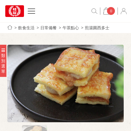
0
飲食生活
日常備餐
午茶點心
煎湯圓西多士
類
別
選
單