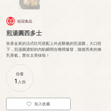
桂冠食品
煎湯圓西多士
焦香金黃的法式吐司搭配上外皮酥脆的煎湯圓，大口咬
下，煎湯圓濃郁的內餡瞬間在嘴裡爆發，隨後而來的煉
乳香氣，實在太美味啦！
份量
1
人份
加入收藏