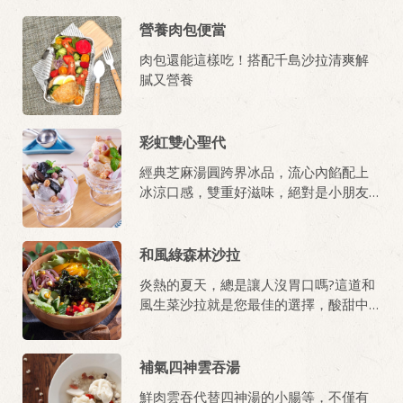
營養肉包便當
肉包還能這樣吃！搭配千島沙拉清爽解
膩又營養
彩虹雙心聖代
經典芝麻湯圓跨界冰品，流心內餡配上
冰涼口感，雙重好滋味，絕對是小朋友
喜愛放課點心。
和風綠森林沙拉
炎熱的夏天，總是讓人沒胃口嗎?這道和
風生菜沙拉就是您最佳的選擇，酸甜中
充滿柚子香氣的日式清爽柚香和風醬，
搭配蔬菜及海藻一起享用，好吃又不怕
攝取過多的熱量，還能補足一天所需營
補氣四神雲吞湯
養！
鮮肉雲吞代替四神湯的小腸等，不僅有