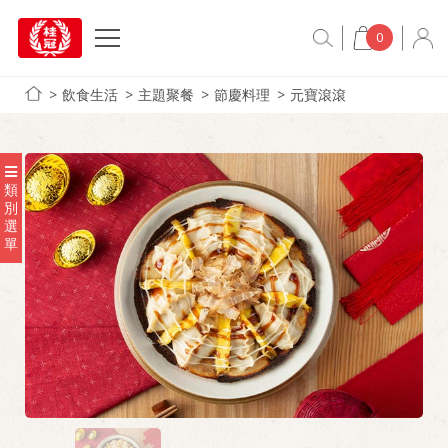
0
飲食生活
主題聚餐
節慶料理
元寶滾滾
類
別
選
單