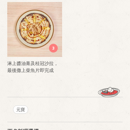
3
淋上醬油膏及桂冠沙拉，
最後撒上柴魚片即完成
元寶