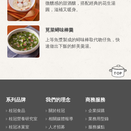
微醺感的甜酒釀，搭配經典的花生湯
圓，滋補又暖身。
莧菜蟳味棒羹
上等魚漿製成的蟳味棒取代吻仔魚，快
速做出下飯的鮮美羹湯。
TOP
系列品牌
我們的理念
商務服務
桂冠食品
關於桂冠
企業採購
桂冠營養研究室
相關媒體報導
業務用型錄
桂冠冰菓室
人才招募
服務據點