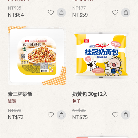
85
77
64
59
素三杯炒飯
奶黃包 30g12入
飯類
包子
79
85
72
75