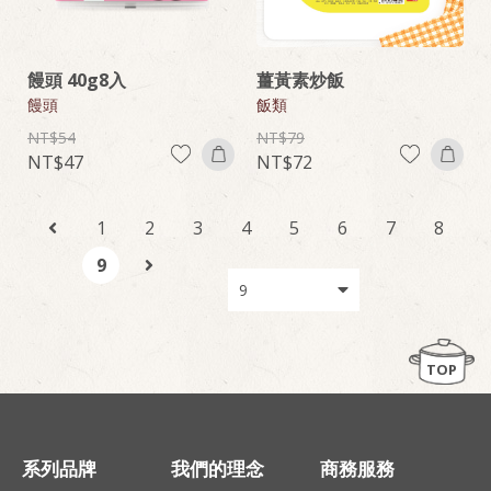
饅頭 40g8入
薑黃素炒飯
饅頭
飯類
54
79
47
72
1
2
3
4
5
6
7
8
9
TOP
系列品牌
我們的理念
商務服務