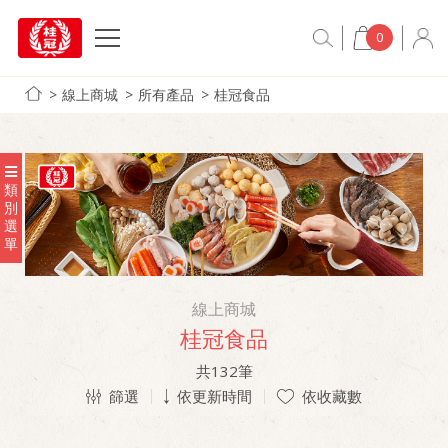
0
線上商城
所有產品
桂冠食品
類
別
選
單
線上商城
桂冠食品
共
132
筆
篩選
依更新時間
依收藏數