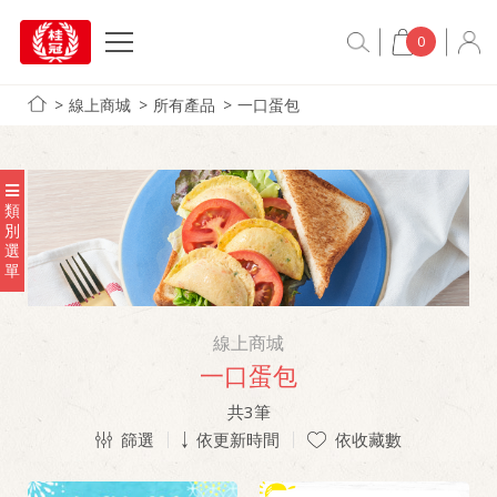
0
線上商城
所有產品
一口蛋包
類
別
選
單
線上商城
一口蛋包
共
3
筆
篩選
依更新時間
依收藏數