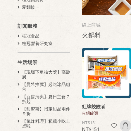
愛麵族
線上商城
訂閱服務
火鍋料
桂冠食品
桂冠營養研究室
生活場景
【現場下單抽大獎】高齡
展
【曼希推薦】必吃冰品組
合
【百搭清爽】夏日主食７
折起
紅牌餃餃者
【甜蜜蜜】指定甜品兩件
火鍋餃類
９折
【氣炸料理】私藏小吃上
181
桌啦
151