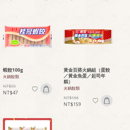
蝦餃100g
黃金百搭火鍋組（蛋餃
／黃金魚蛋／起司年
火鍋餃類
糕）
55
火鍋餃類
47
166
159