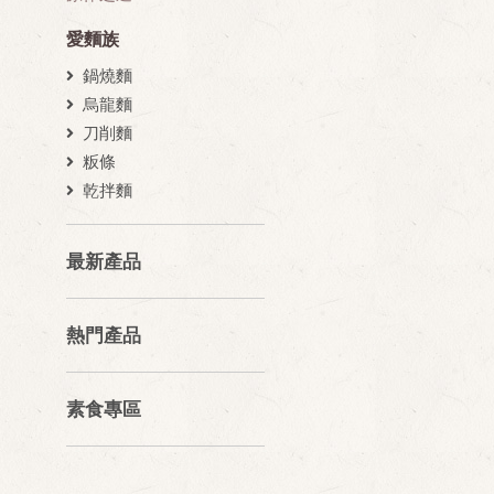
愛麵族
鍋燒麵
烏龍麵
刀削麵
粄條
乾拌麵
最新產品
熱門產品
素食專區