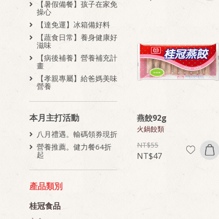
【暑假備餐】孩子在家免
操心
【達免運】冰箱備好料
【蔬食日常】養身健康好
滋味
【病後補養】營養補充計
畫
【孝親專屬】給爸媽美味
營養
本月主打活動
燕餃92g
火鍋餃類
八月禮遇。輸碼領券現折
55
營養推薦。健力餐64折
起
47
產品類別
桂冠食品