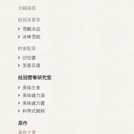
火鍋湯底
桂冠冰菓室
雪酪冰品
冰棒雪糕
輕食配菜
沙拉醬
芙蓉豆腐
桂冠營養研究室
美味主食
美味健力湯
美味健力醬
科學式雞精
原作
原作之選