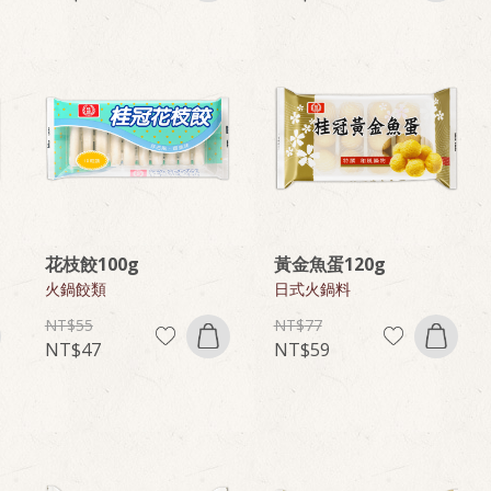
花枝餃100g
黃金魚蛋120g
火鍋餃類
日式火鍋料
55
77
47
59