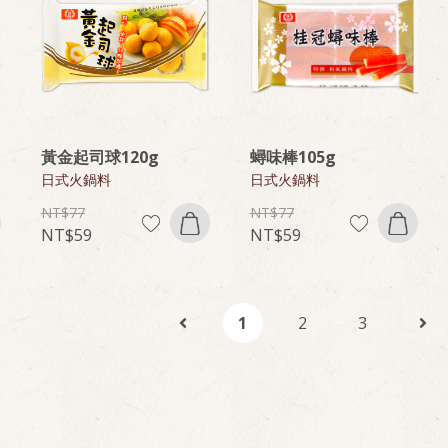
黃金起司球120g
蟳味棒105g
日式火鍋料
日式火鍋料
77
77
59
59
1
2
3