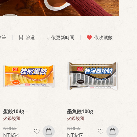
8
筆
篩選
依更新時間
依收藏數
蛋餃104g
墨魚餃100g
火鍋餃類
火鍋餃類
63
55
54
47