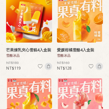
芒果煉乳夾心雪糕4入盒裝
愛媛柑橘雪酪4入盒裝
雪酪冰品
雪酪冰品
180
160
119
128