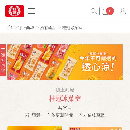
0
線上商城
所有產品
桂冠冰菓室
類
別
選
單
線上商城
桂冠冰菓室
共
29
筆
篩選
依更新時間
依收藏數