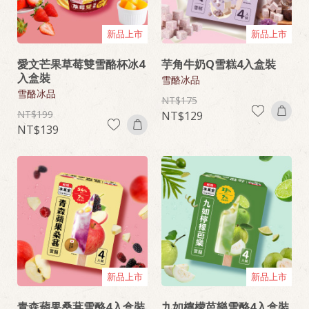
新品上市
新品上市
愛文芒果草莓雙雪酪杯冰4
芋角牛奶Q雪糕4入盒裝
入盒裝
雪酪冰品
雪酪冰品
175
199
129
139
新品上市
新品上市
青森蘋果桑葚雪酪4入盒裝
九如檸檬芭樂雪酪4入盒裝