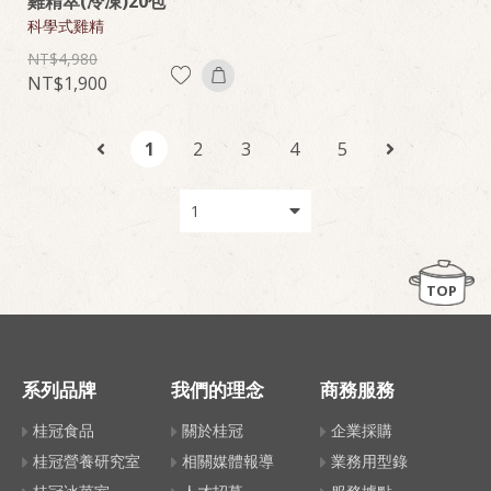
雞精萃(冷凍)20包
科學式雞精
4,980
1,900
1
2
3
4
5
TOP
系列品牌
我們的理念
商務服務
桂冠食品
關於桂冠
企業採購
桂冠營養研究室
相關媒體報導
業務用型錄