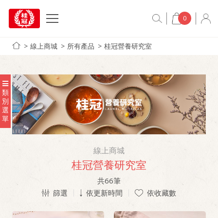
0
線上商城
所有產品
桂冠營養研究室
類
別
選
單
線上商城
桂冠營養研究室
共
66
筆
篩選
依更新時間
依收藏數