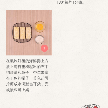
180°氣炸1分鐘。
3
在氣炸好後的海鮮捲上方
放上海苔壓模壓出的布丁
狗眼睛和鼻子，杏仁果當
布丁狗的帽子，黃色起司
片剪成水滴狀當耳朵，完
成後即可上桌。