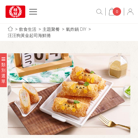
0
飲食生活
主題聚餐
氣炸鍋 DIY
汪汪狗黃金起司海鮮捲
類
別
選
單