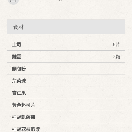
食材
土司
6片
雞蛋
2顆
麵包粉
芹菜珠
杏仁果
黃色起司片
桂冠凱薩醬
桂冠花枝蝦漿