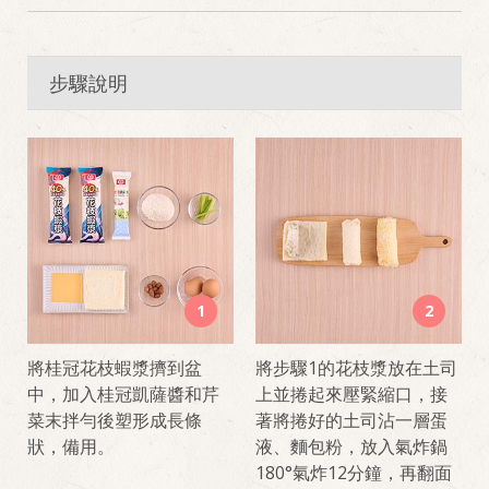
步驟說明
1
2
將桂冠花枝蝦漿擠到盆
將步驟1的花枝漿放在土司
中，加入桂冠凱薩醬和芹
上並捲起來壓緊縮口，接
菜末拌勻後塑形成長條
著將捲好的土司沾一層蛋
狀，備用。
液、麵包粉，放入氣炸鍋
180°氣炸12分鐘，再翻面