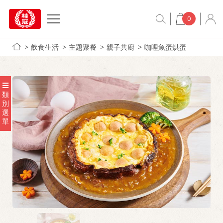
0
飲食生活
主題聚餐
親子共廚
咖哩魚蛋烘蛋
類
別
選
單