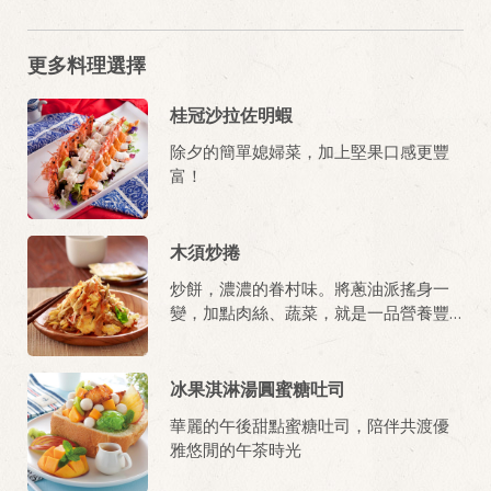
更多料理選擇
桂冠沙拉佐明蝦
除夕的簡單媳婦菜，加上堅果口感更豐
富！
木須炒捲
炒餅，濃濃的眷村味。將蔥油派搖身一
變，加點肉絲、蔬菜，就是一品營養豐
富的美味佳餚！
冰果淇淋湯圓蜜糖吐司
華麗的午後甜點蜜糖吐司，陪伴共渡優
雅悠閒的午茶時光