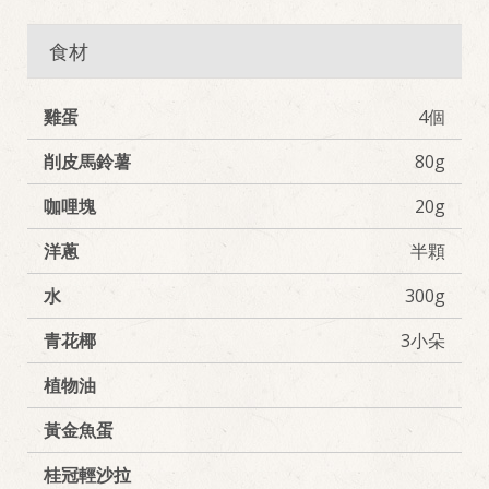
食材
雞蛋
4個
削皮馬鈴薯
80g
咖哩塊
20g
洋蔥
半顆
水
300g
青花椰
3小朵
植物油
黃金魚蛋
桂冠輕沙拉