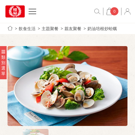
0
飲食生活
主題聚餐
親友聚餐
奶油培根炒蛤蠣
類
別
選
單