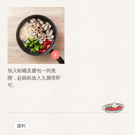
3
加入蛤蠣及醬包一同煮
開，起鍋前放入九層塔即
可。
醬料