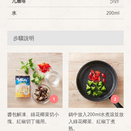
九層塔
少許
水
200ml
步驟說明
1
2
醬包解凍、綠花椰菜切小
鍋中放入200ml水煮滾並放
塊、紅椒切丁備用。
入綠花椰菜、紅椒丁煮
熟。