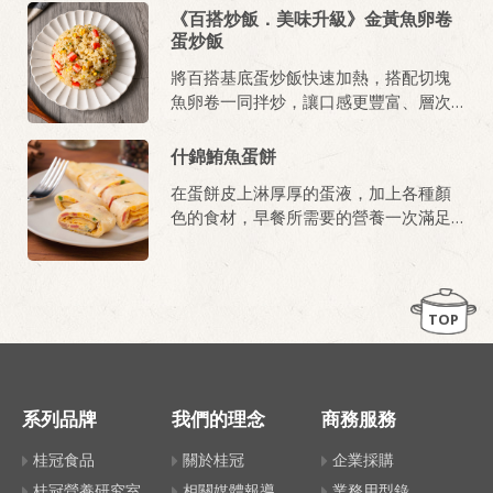
《百搭炒飯．美味升級》金黃魚卵卷
蛋炒飯
將百搭基底蛋炒飯快速加熱，搭配切塊
魚卵卷一同拌炒，讓口感更豐富、層次
更有變化，是輕鬆完成的飽足系料理。
什錦鮪魚蛋餅
在蛋餅皮上淋厚厚的蛋液，加上各種顏
色的食材，早餐所需要的營養一次滿足!
使用產品
TOP
系列品牌
我們的理念
商務服務
桂冠食品
關於桂冠
企業採購
桂冠營養研究室
相關媒體報導
業務用型錄