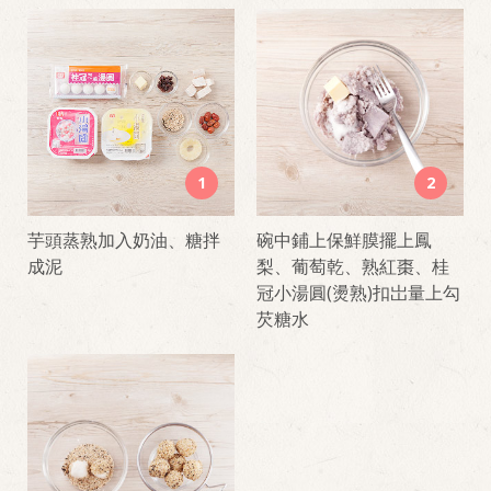
1
2
芋頭蒸熟加入奶油、糖拌
碗中鋪上保鮮膜擺上鳳
成泥
梨、葡萄乾、熟紅棗、桂
冠小湯圓(燙熟)扣岀量上勾
芡糖水