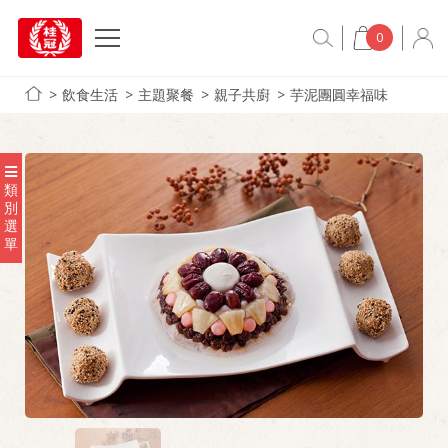
0
飲食生活
主題聚餐
親子共廚
芋泥團圓幸福味
類
別
選
單