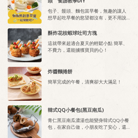
頭 食譜教學DIY
包子、饅頭、麵包當早餐，無趣的讓人
想早起吃早餐的慾望都沒有，更不用說
容易賴床的小寶貝們了！馬麻們必學創
意手作早餐《懶懶熊馬鈴薯饅頭》，讓
酥炸花枝蝦球吐司方塊
孩子有期待感，再也不賴床。
這就帶來超適合夏天的輕鬆小點 簡單、
不費力，還能擄獲寶貝的心！
炸醬麵捲餅
簡單完成的午餐，清爽卻大大滿足！
韓式QQ小餐包(黑豆南瓜)
青仁黑豆南瓜濃湯也能變身韓式QQ小餐
包，在家自己做，小朋友吃了安心，還
能兼顧營養。