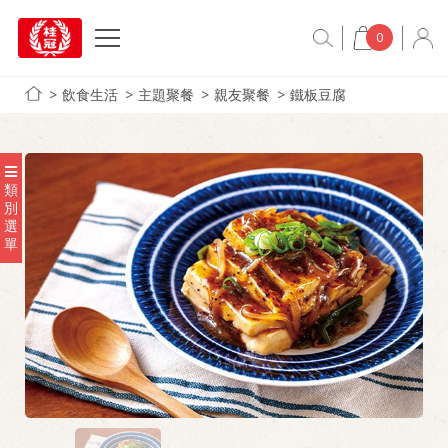
0
飲食生活
主題聚餐
親友聚餐
鐵板豆腐
類
別
選
單