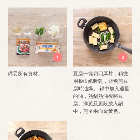
1
2
備妥所有食材。
豆腐一塊切四厚片，稍微
用餐巾紙吸乾，避免煎豆
腐時油爆。 鍋中加入適量
的油，熱鍋熱油後將豆
腐、洋蔥及蔥段放入鍋
中，煎至兩面金黃色。