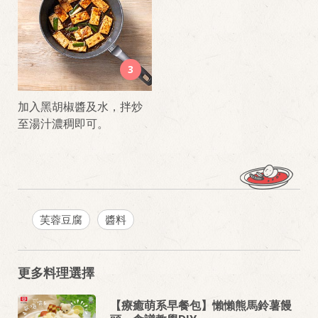
3
加入黑胡椒醬及水，拌炒
至湯汁濃稠即可。
芙蓉豆腐
醬料
更多料理選擇
【療癒萌系早餐包】懶懶熊馬鈴薯饅