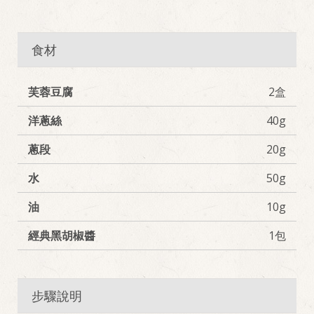
食材
芙蓉豆腐
2盒
洋蔥絲
40g
蔥段
20g
水
50g
油
10g
經典黑胡椒醬
1包
步驟說明