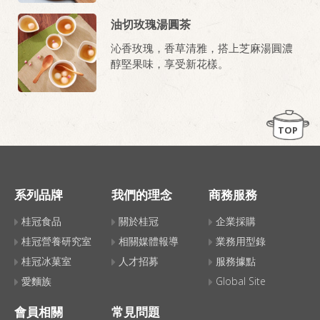
油切玫瑰湯圓茶
沁香玫瑰，香草清雅，搭上芝麻湯圓濃
醇堅果味，享受新花樣。
TOP
系列品牌
我們的理念
商務服務
桂冠食品
關於桂冠
企業採購
桂冠營養研究室
相關媒體報導
業務用型錄
桂冠冰菓室
人才招募
服務據點
愛麵族
Global Site
會員相關
常見問題