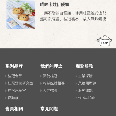
喵咪卡娃伊饅頭
一塵不變的白饅頭，使用桂冠義式濃郁
起司凱薩醬、桂冠雲吞，放入氣炸鍋後
再做些小點綴，夾餡的自製貓咪饅頭就
完成。
TOP
系列品牌
我們的理念
商務服務
桂冠食品
關於桂冠
企業採購
桂冠營養研究室
相關媒體報導
業務用型錄
桂冠冰菓室
人才招募
服務據點
愛麵族
Global Site
會員相關
常見問題