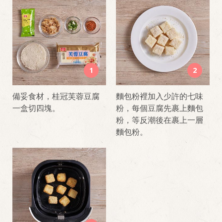
1
2
備妥食材，桂冠芙蓉豆腐
麵包粉裡加入少許的七味
一盒切四塊。
粉，每個豆腐先裹上麵包
粉，等反潮後在裹上一層
麵包粉。