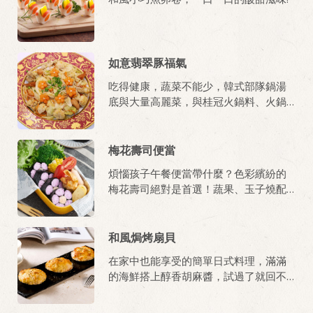
如意翡翠豚福氣
吃得健康，蔬菜不能少，韓式部隊鍋湯
底與大量高麗菜，與桂冠火鍋料、火鍋
肉片 大火快炒，香氣迷人的韓式辣炒豬
肉高麗菜完成。
梅花壽司便當
煩惱孩子午餐便當帶什麼？色彩繽紛的
梅花壽司絕對是首選！蔬果、玉子燒配
上壽司，看起來好吃，吃起來更美味，
讓用餐多了樂趣，小寶貝再也不挑食。
和風焗烤扇貝
在家中也能享受的簡單日式料理，滿滿
的海鮮搭上醇香胡麻醬，試過了就回不
去的絕妙滋味！