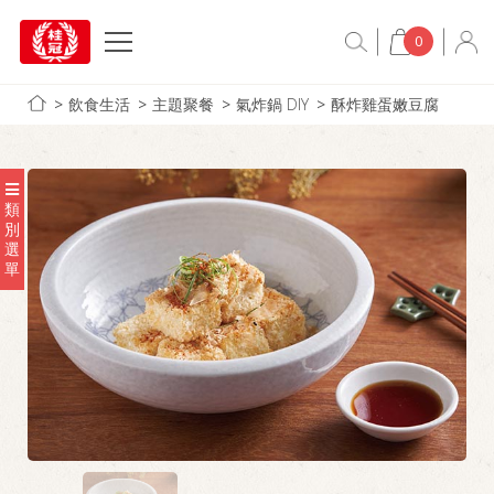
0
飲食生活
主題聚餐
氣炸鍋 DIY
酥炸雞蛋嫩豆腐
類
別
選
單