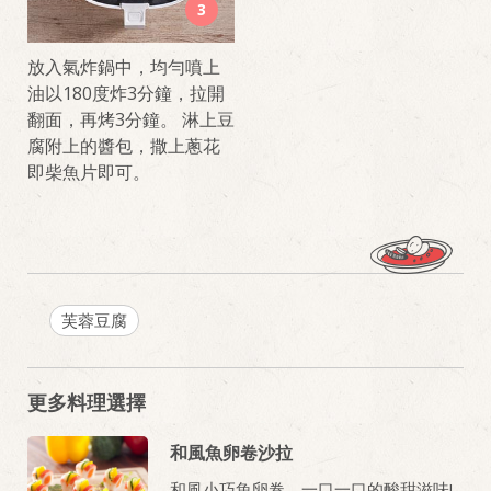
3
放入氣炸鍋中，均勻噴上
油以180度炸3分鐘，拉開
翻面，再烤3分鐘。 淋上豆
腐附上的醬包，撒上蔥花
即柴魚片即可。
芙蓉豆腐
更多料理選擇
和風魚卵卷沙拉
和風小巧魚卵卷，一口一口的酸甜滋味!