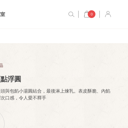
究室
0
品
頭點浮圓
饅頭與包餡小湯圓結合，最後淋上煉乳。表皮酥脆、內餡
層次口感，令人愛不釋手