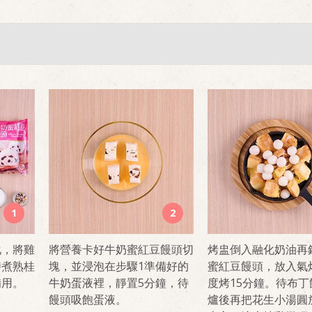
1
2
化，將雞
將營養卡好牛奶蜜紅豆饅頭切
烤盅倒入融化奶油再
時煮熟桂
塊，並浸泡在步驟1準備好的
蜜紅豆饅頭，放入氣炸
備用。
牛奶蛋液裡，靜置5分鐘，待
度烤15分鐘。待布丁
饅頭吸飽蛋液。
爐後再把花生小湯圓