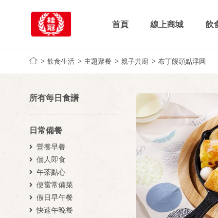
首頁
線上商城
飲
飲食生活
主題聚餐
親子共廚
布丁饅頭點浮圓
所有每日食譜
日常備餐
營養早餐
個人即食
午茶點心
便當常備菜
假日早午餐
快速午晚餐