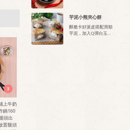
搭配鮮嫩培根與香甜桂
冠沙拉，一口一個剛剛
好！
芋泥小熊夾心餅
酥脆卡好派皮搭配滑順
芋泥，加入Q彈白玉點
綴，還有什麼比這個組
合更好！
3
鋪上牛奶
鍋160
饅頭出
放置饅頭