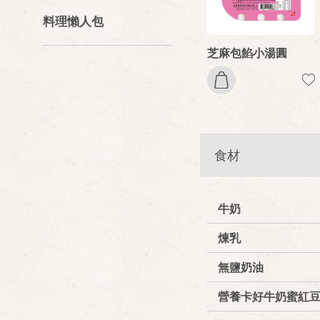
料理懶人包
芝麻包餡小湯圓
食材
牛奶
煉乳
無鹽奶油
營養卡好牛奶蜜紅