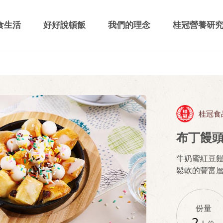
食生活
好好說頓飯
我們的理念
桂冠營養研
桂冠食
布丁饅
牛奶蜜紅豆
鬆軟的豐富
份量
2