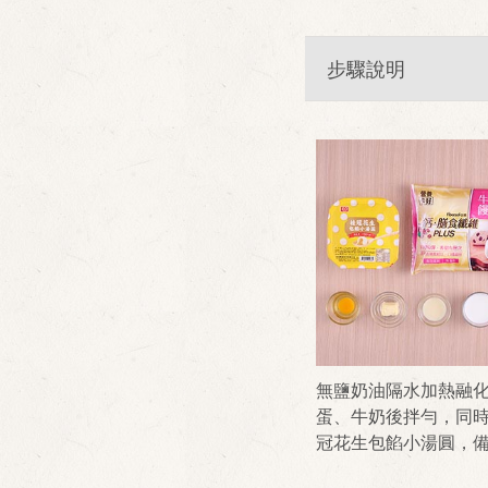
步驟說明
無鹽奶油隔水加熱融
蛋、牛奶後拌勻，同
冠花生包餡小湯圓，