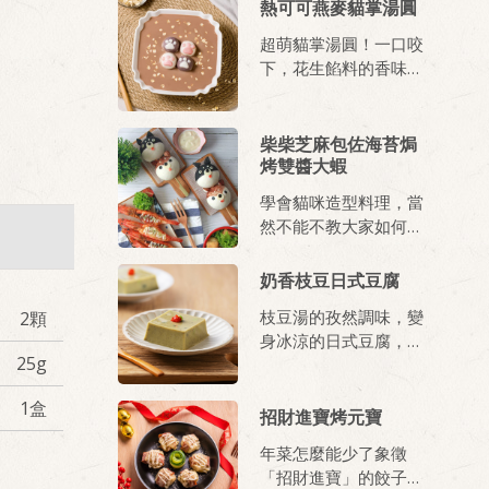
熱可可燕麥貓掌湯圓
超萌貓掌湯圓！一口咬
下，花生餡料的香味四
溢在口中，搭配即時燕
麥，最適合親子一起享
用！
柴柴芝麻包佐海苔焗
烤雙醬大蝦
學會貓咪造型料理，當
然不能不教大家如何做
出柴犬造型的饅頭啦！
再搭上蝦子，就是海陸
奶香枝豆日式豆腐
全席的美味嚕！
枝豆湯的孜然調味，變
2顆
身冰涼的日式豆腐，炎
25g
炎夏日給你開胃的好滋
味。
1盒
招財進寶烤元寶
年菜怎麼能少了象徵
「招財進寶」的餃子！