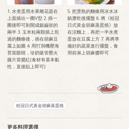
1. 水煮蛋用水果雕花器在
5. 把燙熟的麵條用冰水冰
上面插出一圈V型 2. 插一
鎮瀝乾後擺盤 6. 將《桂冠
圈後即可剝開成鋸齒狀的
日式黃金胡麻蒸蛋燒》放
兩半 3. 玉米粒兩顆插上煎
在涼麵上，再把一半水煮
過的麵條後，插在胡麻豆
蛋放在豆腐上方 7. 再將準
腐上如圖 4. 用打洞機壓海
備好的蔬菜進行擺盤，食
苔當眼睛，珍奶吸管壓火
用前淋上胡麻醬即可
腿片當腮紅(食材有基本黏
性，直接貼上即可)
桂冠日式黃金胡麻蒸蛋燒
更多料理選擇