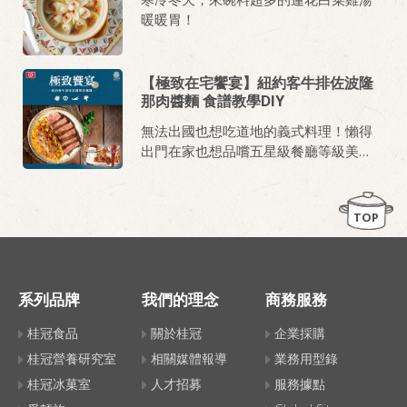
暖暖胃！
【極致在宅饗宴】紐約客牛排佐波隆
那肉醬麵 食譜教學DIY
無法出國也想吃道地的義式料理！懶得
出門在家也想品嚐五星級餐廳等級美
味！這般的願望就讓仙女小編來幫你實
現！備妥簡單食材，花上15分鐘，極致
美味饗宴即刻上桌。軟嫩中帶有嚼勁的
TOP
紐約客牛排，配上吸附遵循義大利傳統
製程，細火慢燉蕃茄、洋蔥並加入牛豬
肉香氣濃郁醬汁的義大利寬扁麵，大口
吸入，層次口感迷人的一吃就愛上。關
系列品牌
我們的理念
商務服務
上大燈，點燃香氛蠟燭、倒杯紅酒，高
CP值的浪漫晚餐準備完成。夫妻夜晚小
桂冠食品
關於桂冠
企業採購
酒聚、情人浪漫晚餐、閨蜜深夜暢聊，
桂冠營養研究室
相關媒體報導
業務用型錄
都是最搭的餐點。
桂冠冰菓室
人才招募
服務據點