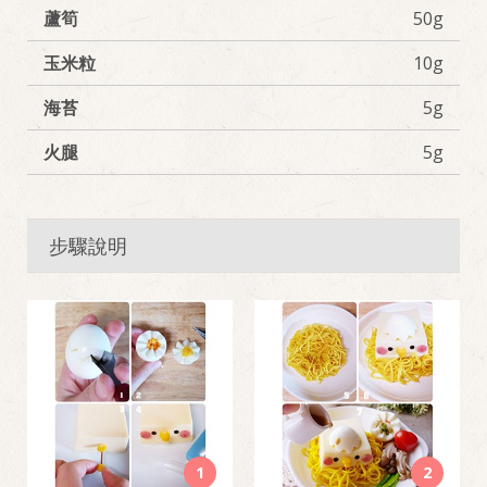
蘆筍
50g
玉米粒
10g
海苔
5g
火腿
5g
步驟說明
1
2