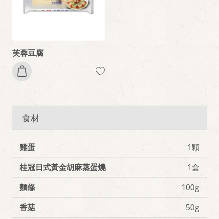
芙蓉豆腐
食材
雞蛋
1顆
桂冠日式黃金胡麻蒸蛋燒
1盒
麵條
100g
香菇
50g