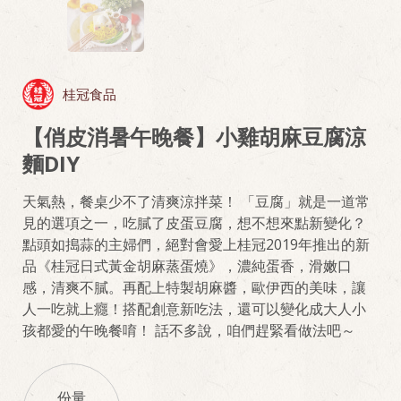
桂冠食品
【俏皮消暑午晚餐】小雞胡麻豆腐涼
麵DIY
天氣熱，餐桌少不了清爽涼拌菜！ 「豆腐」就是一道常
見的選項之一，吃膩了皮蛋豆腐，想不想來點新變化？
點頭如搗蒜的主婦們，絕對會愛上桂冠2019年推出的新
品《桂冠日式黃金胡麻蒸蛋燒》，濃純蛋香，滑嫩口
感，清爽不膩。再配上特製胡麻醬，歐伊西的美味，讓
人一吃就上癮！搭配創意新吃法，還可以變化成大人小
孩都愛的午晚餐唷！ 話不多說，咱們趕緊看做法吧～
份量