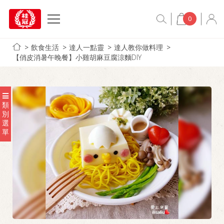
0
飲食生活
達人一點靈
達人教你做料理
【俏皮消暑午晚餐】小雞胡麻豆腐涼麵DIY
類
別
選
單