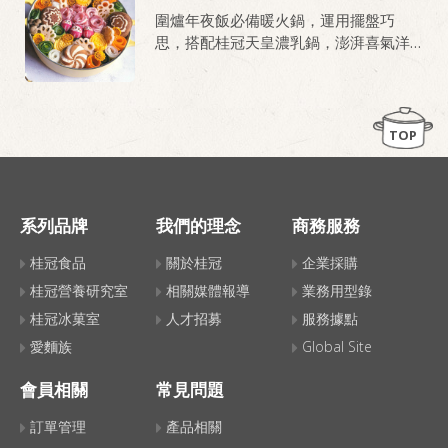
圍爐年夜飯必備暖火鍋，運用擺盤巧
思，搭配桂冠天皇濃乳鍋，澎湃喜氣洋
洋的圍爐火鍋上桌！ 此道含豐富的蔬
菜，全家吃得更健康！
TOP
系列品牌
我們的理念
商務服務
桂冠食品
關於桂冠
企業採購
桂冠營養研究室
相關媒體報導
業務用型錄
桂冠冰菓室
人才招募
服務據點
愛麵族
Global Site
會員相關
常見問題
訂單管理
產品相關