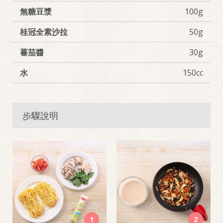
無糖豆漿
100g
桂冠全素沙拉
50g
蕃茄醬
30g
水
150cc
步驟說明
1
2