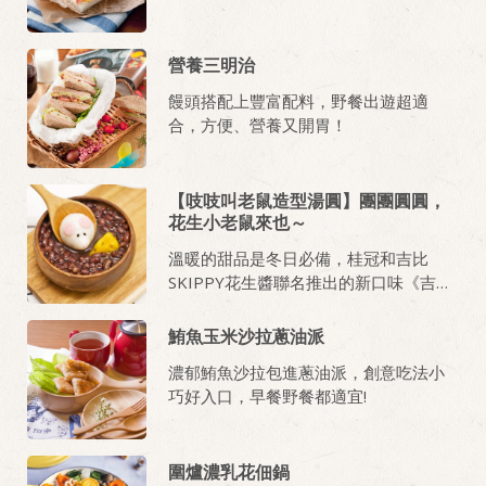
營養三明治
饅頭搭配上豐富配料，野餐出遊超適
合，方便、營養又開胃！
【吱吱叫老鼠造型湯圓】團團圓圓，
花生小老鼠來也～
溫暖的甜品是冬日必備，桂冠和吉比
SKIPPY花生醬聯名推出的新口味《吉比
花生雙醬湯圓》，濃郁花生香，帶有顆
粒口感讓人一試上癮。即將迎來鼠年，
鮪魚玉米沙拉蔥油派
不如就來試作可愛的小老鼠造型，和孩
濃郁鮪魚沙拉包進蔥油派，創意吃法小
子們動手捏捏樂，應景一下吧！
巧好入口，早餐野餐都適宜!
圍爐濃乳花佃鍋