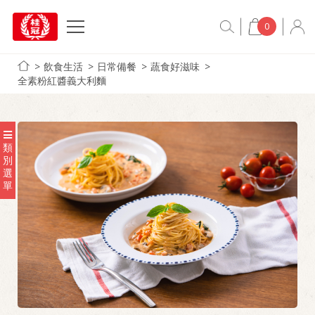
0
飲食生活
日常備餐
蔬食好滋味
全素粉紅醬義大利麵
類
別
選
單