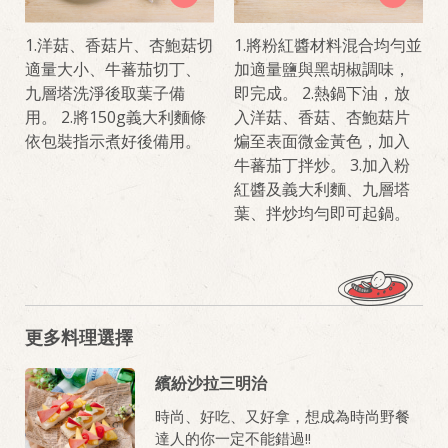
1.洋菇、香菇片、杏鮑菇切
1.將粉紅醬材料混合均勻並
適量大小、牛蕃茄切丁、
加適量鹽與黑胡椒調味，
九層塔洗淨後取葉子備
即完成。 2.熱鍋下油，放
用。 2.將150g義大利麵條
入洋菇、香菇、杏鮑菇片
依包裝指示煮好後備用。
煸至表面微金黃色，加入
牛蕃茄丁拌炒。 3.加入粉
紅醬及義大利麵、九層塔
葉、拌炒均勻即可起鍋。
更多料理選擇
繽紛沙拉三明治
時尚、好吃、又好拿，想成為時尚野餐
達人的你一定不能錯過!!