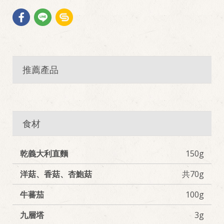
推薦產品
食材
乾義大利直麵
150g
洋菇、香菇、杏鮑菇
共70g
牛蕃茄
100g
九層塔
3g