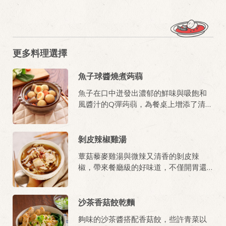
更多料理選擇
魚子球醬燒煮蒟蒻
魚子在口中迸發出濃郁的鮮味與吸飽和
風醬汁的Q彈蒟蒻，為餐桌上增添了清爽
的風味！
剝皮辣椒雞湯
蕈菇藜麥雞湯與微辣又清香的剝皮辣
椒，帶來餐廳級的好味道，不僅開胃還
兼具優質營養！
沙茶香菇餃乾麵
夠味的沙茶醬搭配香菇餃，些許青菜以