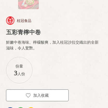
桂冠食品
五彩青檸中卷
鮮嫩中卷海味、檸檬酸爽，加入桂冠沙拉交織出的全新
滋味，令人驚艷。
份量
3
人份
加入收藏