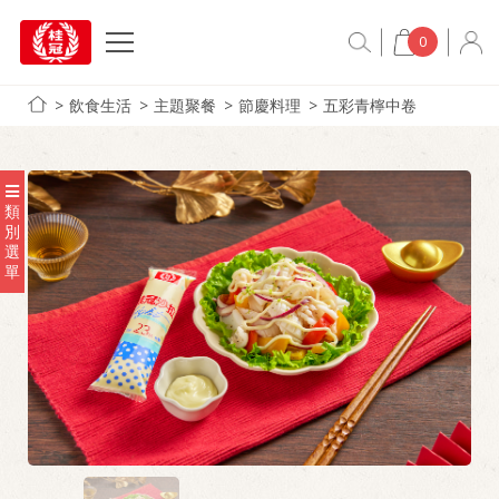
0
飲食生活
主題聚餐
節慶料理
五彩青檸中卷
類
別
選
單