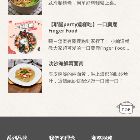
及滑順麵條，簡單好料輕鬆上桌。
【耶誕party這樣吃】一口麋鹿
Finger Food
咦～怎麼有麋鹿跑到家裡了！ 小編這就
教大家超可愛的一口麋鹿Finger Food！
一口進嘴巴，美味滿分，超滿足！
叻沙海鮮兩面黃
表皮酥脆的兩面黃，淋上濃郁的叻沙燴
汁，這個絕妙搭配保證一口接一口！
TOP
系列品牌
我們的理念
商務服務