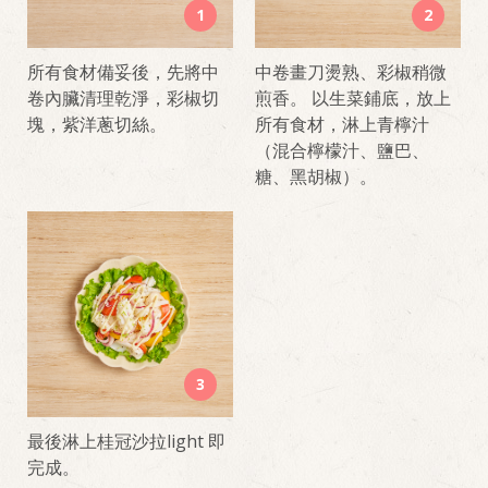
1
2
所有食材備妥後，先將中
中卷畫刀燙熟、彩椒稍微
卷內臟清理乾淨，彩椒切
煎香。 以生菜鋪底，放上
塊，紫洋蔥切絲。
所有食材，淋上青檸汁
（混合檸檬汁、鹽巴、
糖、黑胡椒）。
3
最後淋上桂冠沙拉light 即
完成。