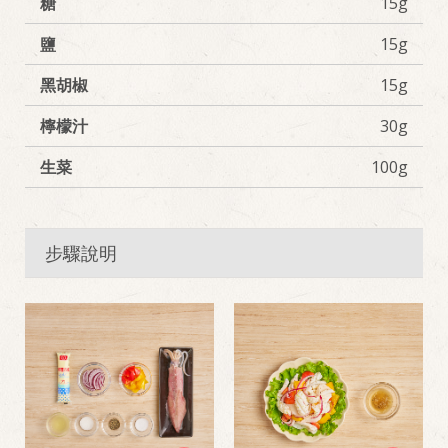
糖
15g
鹽
15g
黑胡椒
15g
檸檬汁
30g
生菜
100g
步驟說明