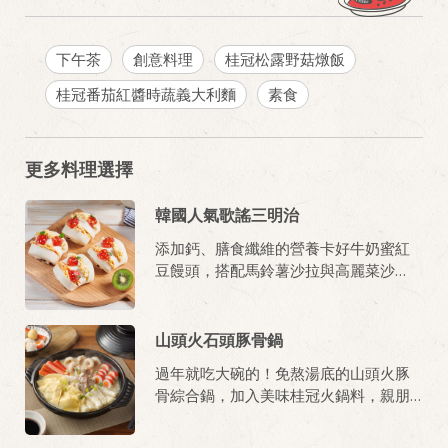
下午茶
創意料理
桂冠松露野菇燉飯
桂冠番茄紅醬時蔬義大利麵
素食
更多料理選擇
韓國人氣歌謠三明治
添加鈣、膳食纖維的營養卡好牛奶蜜紅
豆饅頭，搭配馬鈴薯沙拉與高麗菜沙
拉，飽足感滿點，營養又澎湃，當早
餐、聚會小點都OK。
山頭火石頭豚骨鍋
過年就吃大碗的！免熬湯底的山頭火豚
骨綜合鍋，加入美味桂冠火鍋料，親朋
好友一起吃最暖心