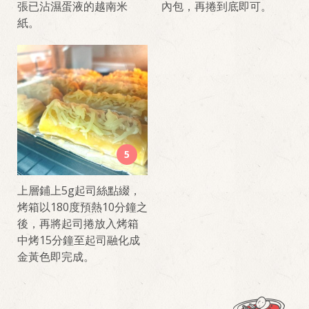
張已沾濕蛋液的越南米
內包，再捲到底即可。
紙。
5
上層鋪上5g起司絲點綴，
烤箱以180度預熱10分鐘之
後，再將起司捲放入烤箱
中烤15分鐘至起司融化成
金黃色即完成。