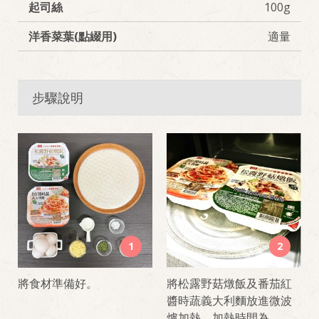
起司絲
100g
洋香菜葉(點綴用)
適量
步驟說明
1
2
將食材準備好。
將松露野菇燉飯及番茄紅
醬時蔬義大利麵放進微波
爐加熱，加熱時間為