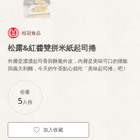
桂冠食品
松露&紅醬雙拼米紙起司捲
外層是濃濃起司香與酥脆外皮，內層是美味可口的燉飯
與義大利麵，今天的午茶點心就吃「美味起司捲」吧 !
份量
5
人份
加入收藏