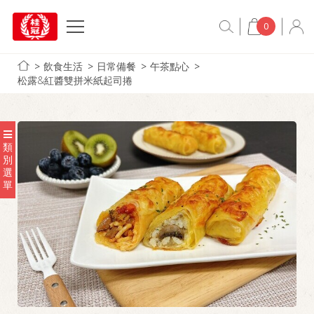
0
飲食生活
日常備餐
午茶點心
松露&紅醬雙拼米紙起司捲
類
別
選
單