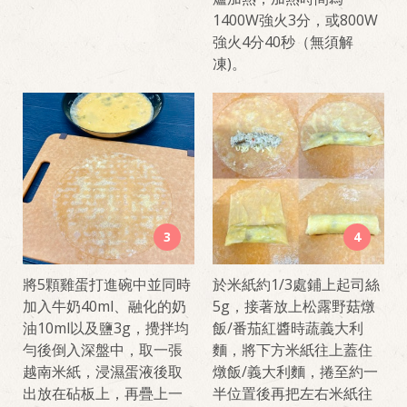
1400W強火3分，或800W
強火4分40秒（無須解
凍)。
3
4
將5顆雞蛋打進碗中並同時
於米紙約1/3處鋪上起司絲
加入牛奶40ml、融化的奶
5g，接著放上松露野菇燉
油10ml以及鹽3g，攪拌均
飯/番茄紅醬時蔬義大利
勻後倒入深盤中，取一張
麵，將下方米紙往上蓋住
越南米紙，浸濕蛋液後取
燉飯/義大利麵，捲至約一
出放在砧板上，再疊上一
半位置後再把左右米紙往