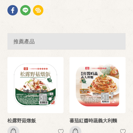
推薦產品
松露野菇燉飯
蕃茄紅醬時蔬義大利麵