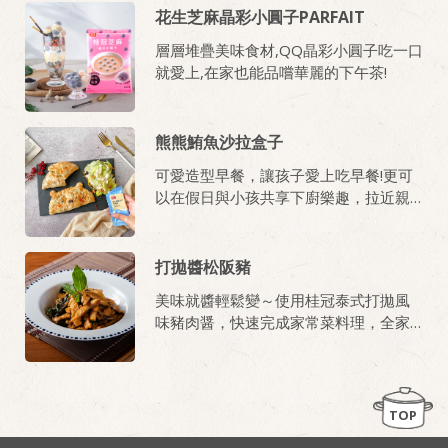
花生芝麻晶彩小圓子PARFAIT
層層堆疊美味食材,QQ晶彩小圓子吃一口
就愛上,在家也能品嚐華麗的下午茶!
熊熊鮪魚沙拉盒子
可愛造型早餐，讓孩子愛上吃早餐!更可
以在假日與小孩共享下廚樂趣，拉近親
子間的距離。
打拋醬松阪豬
美味就醬輕鬆變～使用桂冠泰式打拋風
味豬肉醤，快速完成家常菜料理，全家
大小都愛吃!
TOP