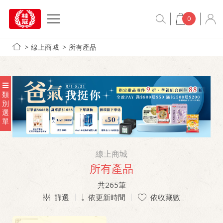
0
線上商城
所有產品
類
別
選
單
線上商城
所有產品
共
265
筆
篩選
依更新時間
依收藏數