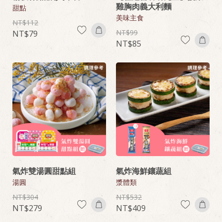
雞胸肉義大利麵
甜點
美味主食
112
99
79
85
氣炸雙湯圓甜點組
氣炸海鮮鑲蔬組
湯圓
漿體類
304
532
279
409