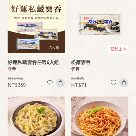
新品上市
好運私藏雲吞任選6入組
松露雲吞
雲吞
雲吞
466
79
369
71