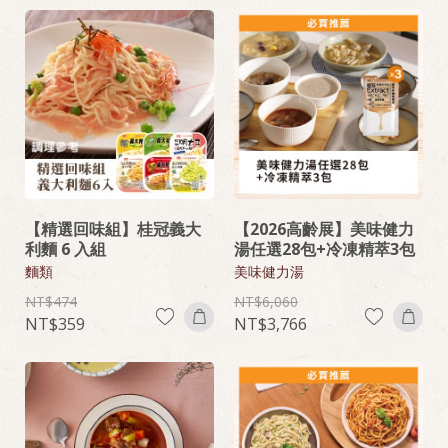
【精選回味組】桂冠義大
【2026高齡展】美味健力
利麵 6 入組
湯任選28包+冷凍精萃3包
麵類
美味健力湯
474
6,060
359
3,766