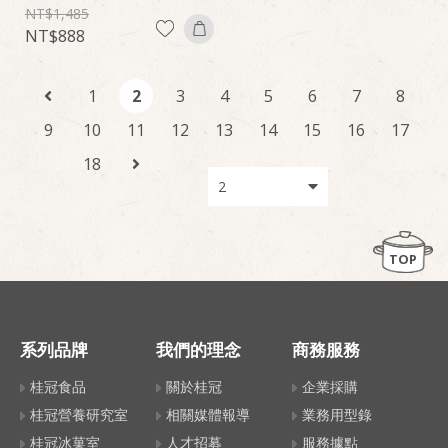
1,485
888
1
2
3
4
5
6
7
8
9
10
11
12
13
14
15
16
17
18
TOP
系列品牌
我們的理念
商務服務
桂冠食品
關於桂冠
企業採購
桂冠營養研究室
相關媒體報導
業務用型錄
桂冠冰菓室
人才招募
服務據點