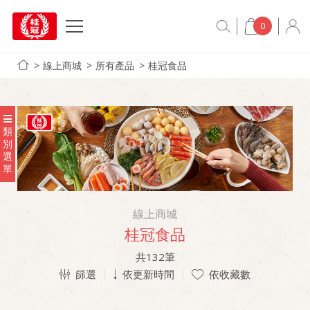
0
線上商城
所有產品
桂冠食品
類
別
選
單
線上商城
桂冠食品
共
132
筆
篩選
依更新時間
依收藏數