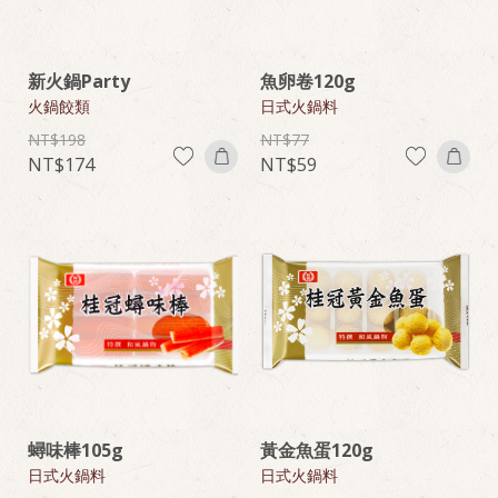
新火鍋Party
魚卵卷120g
火鍋餃類
日式火鍋料
198
77
174
59
蟳味棒105g
黃金魚蛋120g
日式火鍋料
日式火鍋料