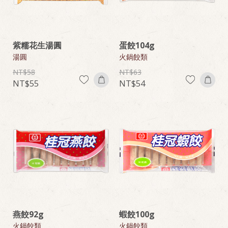
紫糯花生湯圓
蛋餃104g
湯圓
火鍋餃類
58
63
55
54
燕餃92g
蝦餃100g
火鍋餃類
火鍋餃類