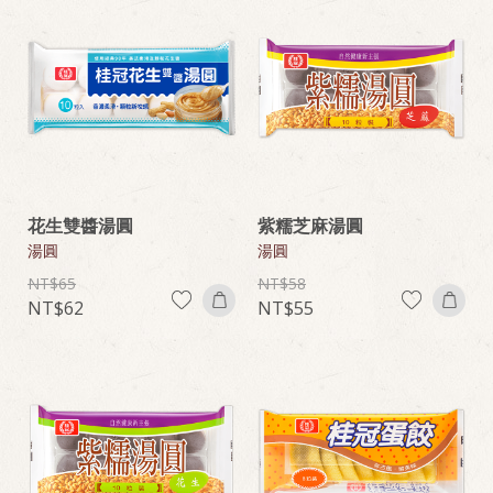
花生雙醬湯圓
紫糯芝麻湯圓
湯圓
湯圓
65
58
62
55