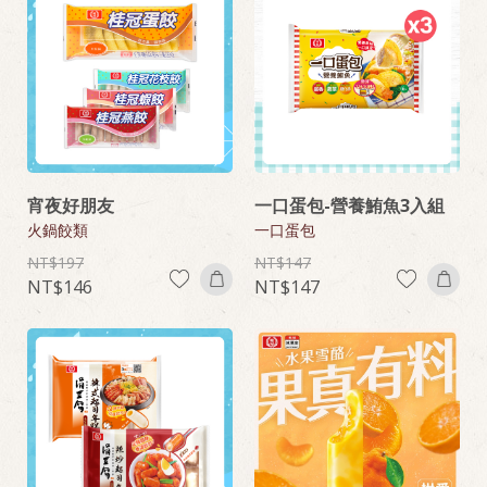
宵夜好朋友
一口蛋包-營養鮪魚3入組
火鍋餃類
一口蛋包
197
147
146
147