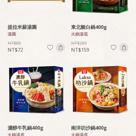
提拉米蘇湯圓
東北酸白鍋400g
湯圓
火鍋湯底
85
289
72
159
濃醇牛乳鍋400g
南洋叻沙鍋400g
火鍋湯底
火鍋湯底