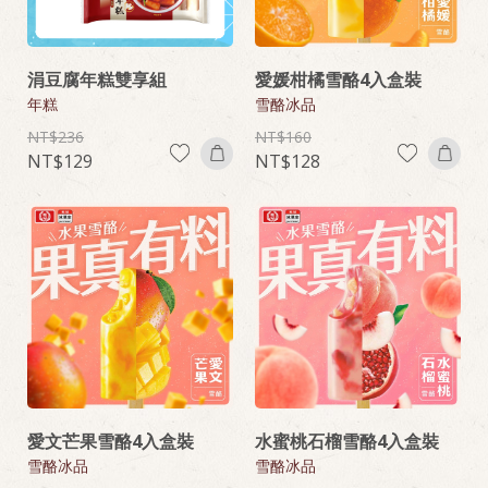
涓豆腐年糕雙享組
愛媛柑橘雪酪4入盒裝
年糕
雪酪冰品
236
160
129
128
愛文芒果雪酪4入盒裝
水蜜桃石榴雪酪4入盒裝
雪酪冰品
雪酪冰品