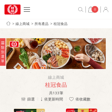
0
線上商城
所有產品
桂冠食品
類
別
選
單
線上商城
桂冠食品
共
133
筆
篩選
依更新時間
依收藏數