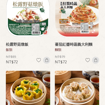
松露野菇燉飯
蕃茄紅醬時蔬義大利麵
飯類
麵類
85
79
72
72