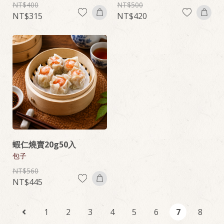
400
500
315
420
蝦仁燒賣20g50入
包子
560
445
1
2
3
4
5
6
7
8