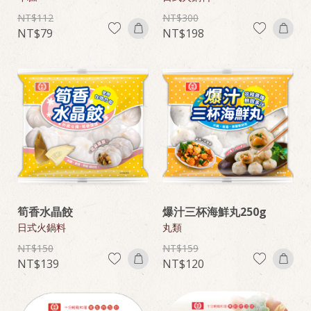
112
300
79
198
筍香水晶餃
爆汁三杯海鮮丸250g
日式火鍋料
丸類
150
159
139
120