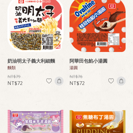
奶油明太子義大利細麵
阿華田包餡小湯圓
麵類
湯圓
79
76
72
72