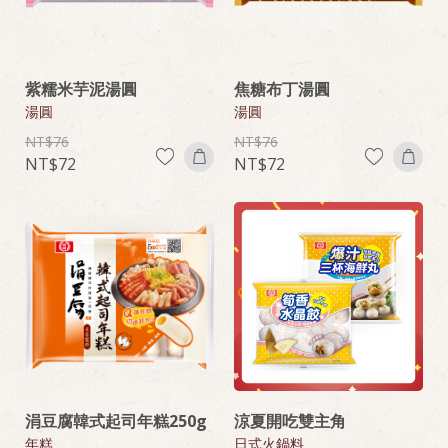
紫糯米芋泥湯圓
焦糖布丁湯圓
湯圓
湯圓
76
76
72
72
涓豆腐韓式起司年糕250g
涼夏開吃雙主角
年糕
日式火鍋料