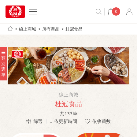
0
線上商城
所有產品
桂冠食品
類
別
選
單
線上商城
桂冠食品
共
133
筆
篩選
依更新時間
依收藏數