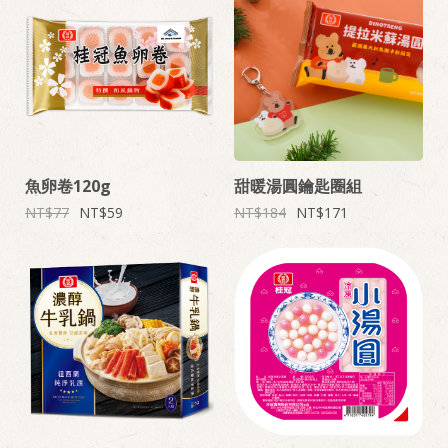
魚卵卷120g
甜暖湯圓鑰匙圈組
77
59
184
171