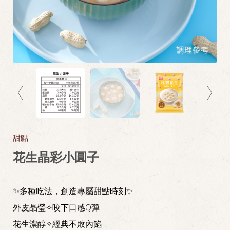
甜點
花生晶彩小圓子
✨多種吃法，創造專屬甜點時刻✨
外皮晶瑩✧咬下口感Q彈
花生濃醇✧經典不敗內餡