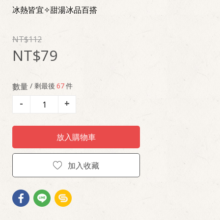
冰熱皆宜✧甜湯冰品百搭
112
79
數量
/ 剩最後
67
件
-
+
放入購物車
加入收藏