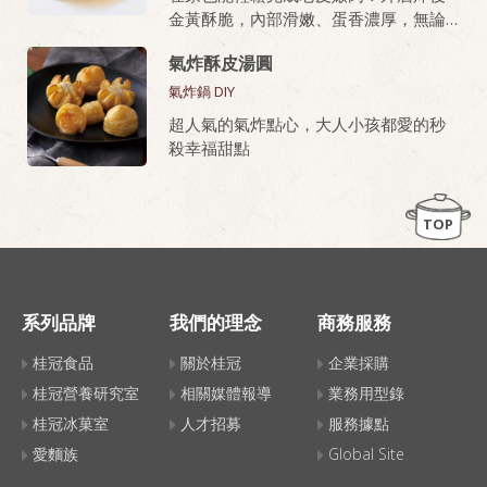
金黃酥脆，內部滑嫩、蛋香濃厚，無論
油炸或氣炸都好上手，新手也能做出餐
氣炸酥皮湯圓
廳級美味。
氣炸鍋 DIY
桂冠芙蓉豆腐，就是做老皮嫩肉的秘密
超人氣的氣炸點心，大人小孩都愛的秒
武器！
殺幸福甜點
TOP
系列品牌
我們的理念
商務服務
桂冠食品
關於桂冠
企業採購
桂冠營養研究室
相關媒體報導
業務用型錄
桂冠冰菓室
人才招募
服務據點
愛麵族
Global Site