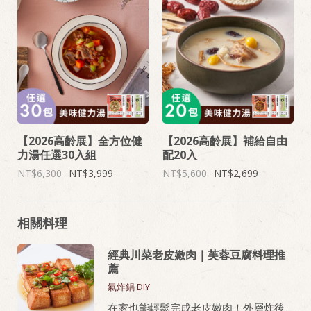
【2026高齡展】全方位健
【2026高齡展】補給自由
力湯任選30入組
配20入
6,300
3,999
5,600
2,699
相關料理
經典川菜老皮嫩肉｜芙蓉豆腐料理推
薦
氣炸鍋 DIY
在家也能輕鬆完成老皮嫩肉！外層炸後