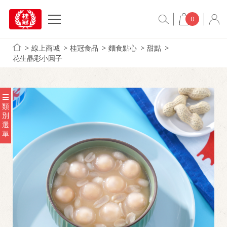
0
線上商城
桂冠食品
麵食點心
甜點
花生晶彩小圓子
類
別
選
單