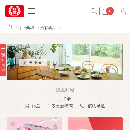
0
線上商城
所有產品
類
別
選
單
線上商城
共
2
筆
篩選
依更新時間
依收藏數