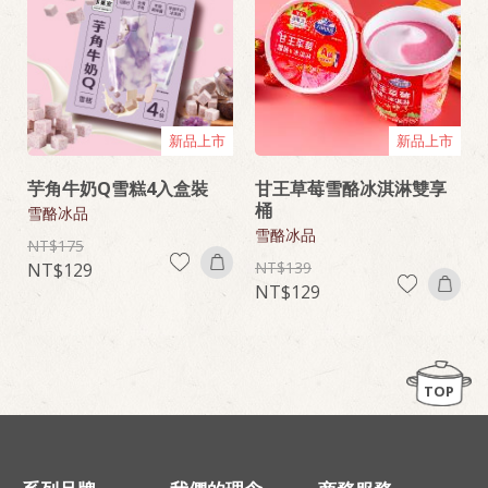
新品上市
新品上市
芋角牛奶Q雪糕4入盒裝
甘王草莓雪酪冰淇淋雙享
桶
雪酪冰品
雪酪冰品
175
139
129
129
TOP