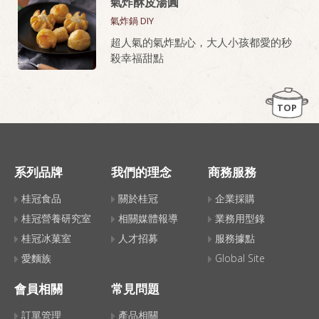
氣炸酥皮湯圓
廳級美味。
氣炸鍋 DIY
桂冠芙蓉豆腐，就是做老皮嫩肉的秘密
超人氣的氣炸點心，大人小孩都愛的秒
武器！
殺幸福甜點
TOP
系列品牌
我們的理念
商務服務
桂冠食品
關於桂冠
企業採購
桂冠營養研究室
相關媒體報導
業務用型錄
桂冠冰菓室
人才招募
服務據點
愛麵族
Global Site
會員相關
常見問題
訂單管理
產品相關