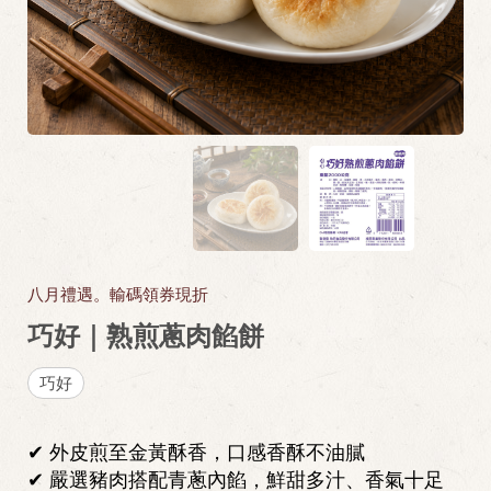
八月禮遇。輸碼領券現折
巧好｜熟煎蔥肉餡餅
巧好
✔ 外皮煎至金黃酥香，口感香酥不油膩
✔ 嚴選豬肉搭配青蔥內餡，鮮甜多汁、香氣十足