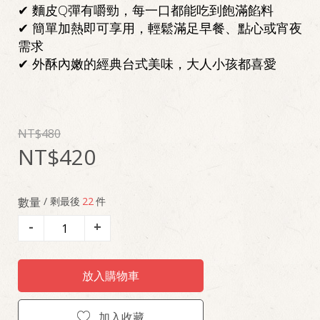
✔ 麵皮Q彈有嚼勁，每一口都能吃到飽滿餡料
✔ 簡單加熱即可享用，輕鬆滿足早餐、點心或宵夜
需求
✔ 外酥內嫩的經典台式美味，大人小孩都喜愛
480
420
數量
/ 剩最後
22
件
-
+
放入購物車
加入收藏