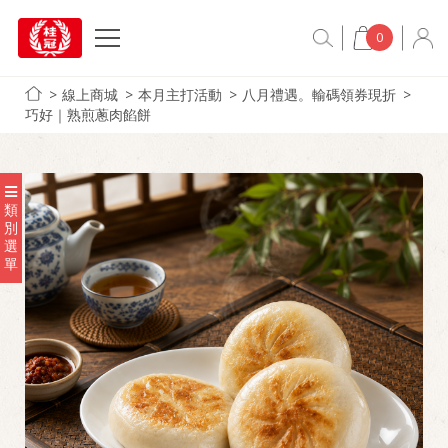
0
線上商城
本月主打活動
八月禮遇。輸碼領券現折
巧好｜熟煎蔥肉餡餅
類
別
選
單