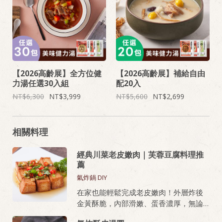
【2026高齡展】全方位健
【2026高齡展】補給自由
力湯任選30入組
配20入
6,300
3,999
5,600
2,699
相關料理
經典川菜老皮嫩肉｜芙蓉豆腐料理推
薦
氣炸鍋 DIY
在家也能輕鬆完成老皮嫩肉！外層炸後
金黃酥脆，內部滑嫩、蛋香濃厚，無論
油炸或氣炸都好上手，新手也能做出餐