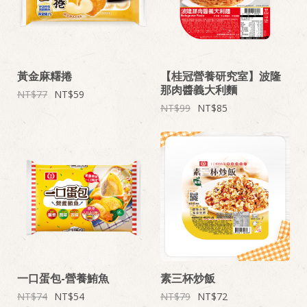
黃金麻糬捲
【桂冠營養研究室】波隆
那肉醬義大利麵
77
59
99
85
一口蛋包-營養鮪魚
素三杯炒飯
74
54
79
72