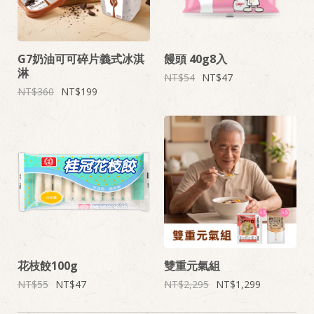
G7奶油可可碎片義式冰淇
饅頭 40g8入
淋
54
47
360
199
花枝餃100g
雙重元氣組
55
47
2,295
1,299