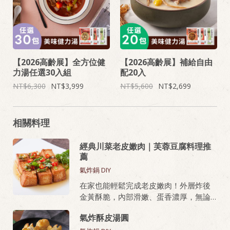
【2026高齡展】全方位健
【2026高齡展】補給自由
力湯任選30入組
配20入
6,300
3,999
5,600
2,699
相關料理
經典川菜老皮嫩肉｜芙蓉豆腐料理推
薦
氣炸鍋 DIY
在家也能輕鬆完成老皮嫩肉！外層炸後
金黃酥脆，內部滑嫩、蛋香濃厚，無論
油炸或氣炸都好上手，新手也能做出餐
氣炸酥皮湯圓
廳級美味。