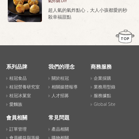
氣炸鍋 DIY
桂冠芙蓉豆腐，就是做老皮嫩肉的秘密
超人氣的氣炸點心，大人小孩都愛的秒
武器！
殺幸福甜點
TOP
系列品牌
我們的理念
商務服務
桂冠食品
關於桂冠
企業採購
桂冠營養研究室
相關媒體報導
業務用型錄
桂冠冰菓室
人才招募
服務據點
愛麵族
Global Site
會員相關
常見問題
訂單管理
產品相關
會員權益與等級
購物相關