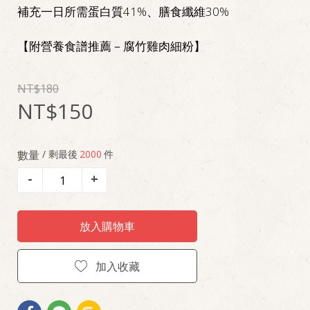
補充一日所需蛋白質41%、膳食纖維30%
【附營養食譜推薦－腐竹雞肉細粉】
180
150
數量
/ 剩最後
2000
件
-
+
放入購物車
加入收藏