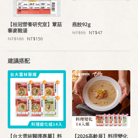
【桂冠營養研究室】蕈菇
燕餃92g
藜麥雞湯
55
47
180
150
建議搭配
【台大雲林醫護專屬】料
【2026高齡展】料理變化