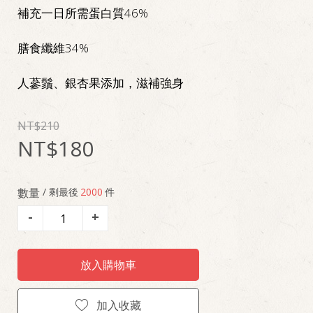
補充一日所需蛋白質46%
膳食纖維34%
人蔘鬚、銀杏果添加，滋補強身
210
180
數量
/ 剩最後
2000
件
-
+
放入購物車
加入收藏