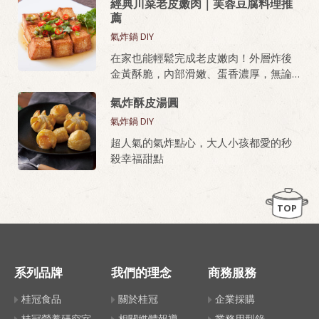
經典川菜老皮嫩肉｜芙蓉豆腐料理推
薦
氣炸鍋 DIY
在家也能輕鬆完成老皮嫩肉！外層炸後
金黃酥脆，內部滑嫩、蛋香濃厚，無論
油炸或氣炸都好上手，新手也能做出餐
氣炸酥皮湯圓
廳級美味。
氣炸鍋 DIY
桂冠芙蓉豆腐，就是做老皮嫩肉的秘密
超人氣的氣炸點心，大人小孩都愛的秒
武器！
殺幸福甜點
TOP
系列品牌
我們的理念
商務服務
桂冠食品
關於桂冠
企業採購
桂冠營養研究室
相關媒體報導
業務用型錄