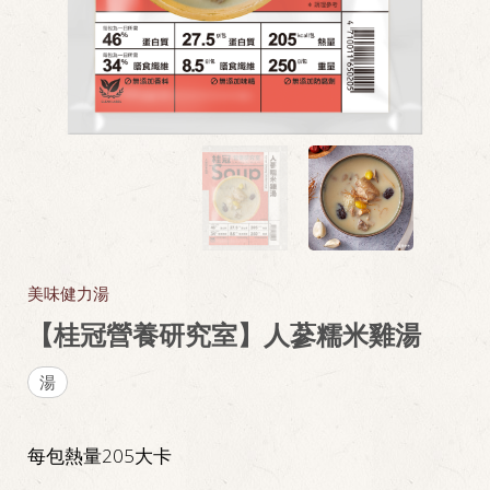
美味健力湯
【桂冠營養研究室】人蔘糯米雞湯
湯
每包熱量205大卡