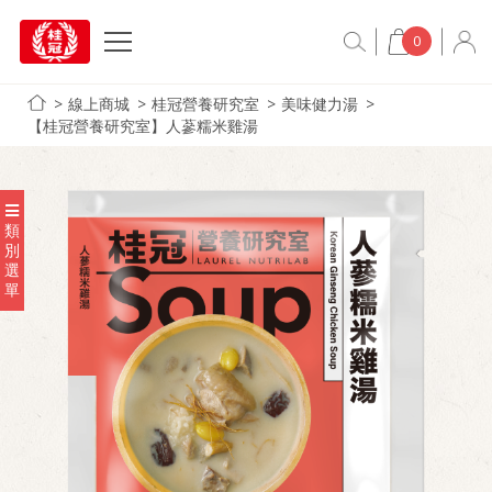
0
線上商城
桂冠營養研究室
美味健力湯
【桂冠營養研究室】人蔘糯米雞湯
類
別
選
單