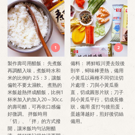
1
2
製作壽司用醋飯： 先煮飯
備料： 將鮮蝦川燙去殼後
再調醋入味，煮飯時水和
剖半，蟳味棒燙熱，備用
米的比例約 2.5：3，讓飯
小黃瓜以兩種不同切法切
偏乾不要太濕軟。 煮熟的
片處理：刀與小黃瓜垂
米飯趁熱拌成醋飯，比例1
直，切成圓形片狀；刀子
杯米加入約加入20～30c.c.
與小黃瓜平行，切成長條
的壽司醋，可再依口感偏
狀，備用 蛋打勻後煎蛋，
好微調。 拌飯時用
蛋越薄越好，煎好後切絲
「切」、「拌」的方式撥
備用。
開，讓米飯均勻沾附醋