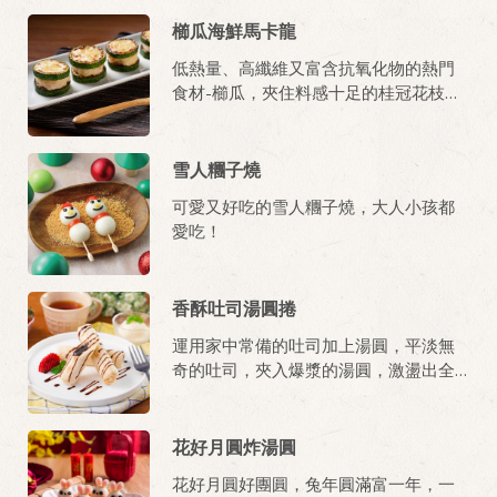
櫛瓜海鮮馬卡龍
低熱量、高纖維又富含抗氧化物的熱門
食材-櫛瓜，夾住料感十足的桂冠花枝蝦
漿，就像料理界中的馬卡龍！並透過氣
炸封存營養美味，視嚼系的熱門料理！
雪人糰子燒
可愛又好吃的雪人糰子燒，大人小孩都
愛吃！
香酥吐司湯圓捲
運用家中常備的吐司加上湯圓，平淡無
奇的吐司，夾入爆漿的湯圓，激盪出全
新口感!
花好月圓炸湯圓
花好月圓好團圓，兔年圓滿富一年，一