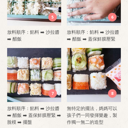
5
6
放料順序：餡料 ➡️ 沙拉醬
放料順序：餡料 ➡️ 沙拉醬
➡️ 醋飯
➡️ 醋飯 ➡️ 蓋保鮮膜壓緊
7
8
放料順序：餡料 ➡️ 沙拉醬
無特定的擺法，媽媽可以
➡️ 醋飯 ➡️ 蓋保鮮膜壓緊 ➡️
孩子們一同發揮樂趣，製
脫模 ➡️ 擺盤
作獨一無二的造型