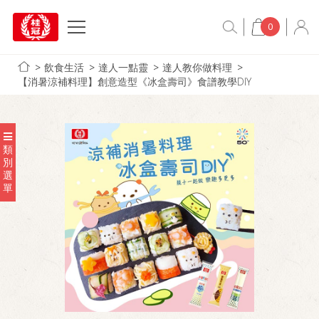
0
飲食生活
達人一點靈
達人教你做料理
【消暑涼補料理】創意造型《冰盒壽司》食譜教學DIY
類
別
選
單