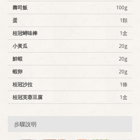
壽司飯
100g
蛋
1顆
桂冠蟳味棒
1盒
小黃瓜
20g
鮮蝦
20g
蝦卵
20g
桂冠沙拉
1條
桂冠芙蓉豆腐
1盒
步驟說明