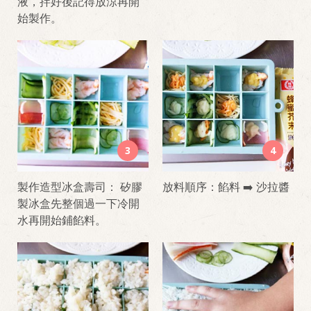
液，拌好後記得放涼再開
始製作。
3
4
製作造型冰盒壽司： 矽膠
放料順序：餡料 ➡️ 沙拉醬
製冰盒先整個過一下冷開
水再開始鋪餡料。