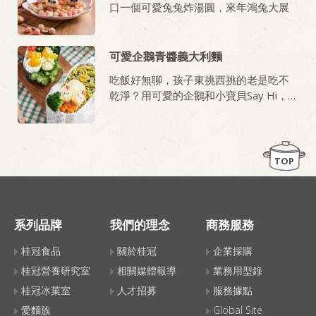
口一個可愛兔兔炸湯圓，來年鴻兔大展
可愛企鵝青醬義大利麵
吃飯好無聊，孩子東挑西挑的老是吃不
乾淨？用可愛的企鵝和小寶貝Say Hi，使
用桂冠素青醬野菇義大利麵，加些創意
點綴，讓每次用餐都變成期待。
TOP
系列品牌
我們的理念
商務服務
桂冠食品
關於桂冠
企業採購
桂冠營養研究室
相關媒體報導
業務用型錄
桂冠冰菓室
人才招募
服務據點
愛麵族
Global Site