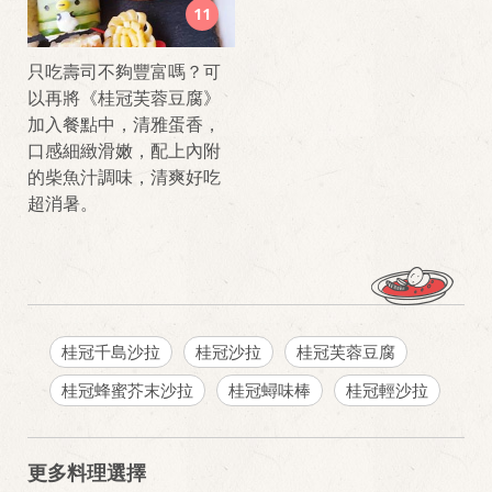
11
只吃壽司不夠豐富嗎？可
以再將《桂冠芙蓉豆腐》
加入餐點中，清雅蛋香，
口感細緻滑嫩，配上內附
的柴魚汁調味，清爽好吃
超消暑。
桂冠千島沙拉
桂冠沙拉
桂冠芙蓉豆腐
桂冠蜂蜜芥末沙拉
桂冠蟳味棒
桂冠輕沙拉
更多料理選擇