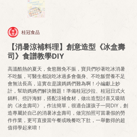
桂冠食品
【消暑涼補料理】創意造型《冰盒壽
司》食譜教學DIY
高溫酷熱的夏天，食慾難免不振，寶貝們吵著吃冰消暑
不吃飯，可醫生都說吃冰過多會傷身、不吃飯營養不足
會無法長高，這實在是讓媽媽們難為啊！小編獻上妙
計，幫助媽媽們解決難題！準備桂冠沙拉、桂冠日式火
鍋料、些許海鮮，搭配涼補食材，做出造型討喜又吸睛
的《冰盒壽司》，作法簡單，很適合讓孩子一同DIY，創
造專屬於自己的消暑冰盒壽司，做完拍照可當暑假的勞
作作業，更可直接當午餐或晚餐吃下肚，一舉數得的超
值得學起來唷！